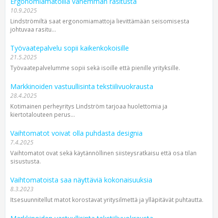
Ergonomiamatoilla vähemmän rasitusta
10.9.2025
Lindströmiltä saat ergonomiamattoja lievittämään seisomisesta
johtuvaa rasitu...
Työvaatepalvelu sopii kaikenkokoisille
21.5.2025
Työvaatepalvelumme sopii sekä isoille että pienille yrityksille.
Markkinoiden vastuullisinta tekstiilivuokrausta
28.4.2025
Kotimainen perheyritys Lindström tarjoaa huolettomia ja
kiertotalouteen perus...
Vaihtomatot voivat olla puhdasta designia
7.4.2025
Vaihtomatot ovat sekä käytännöllinen siisteysratkaisu että osa tilan
sisustusta.
Vaihtomatoista saa näyttäviä kokonaisuuksia
8.3.2023
Itsesuunnitellut matot korostavat yritysilmettä ja ylläpitävät puhtautta.