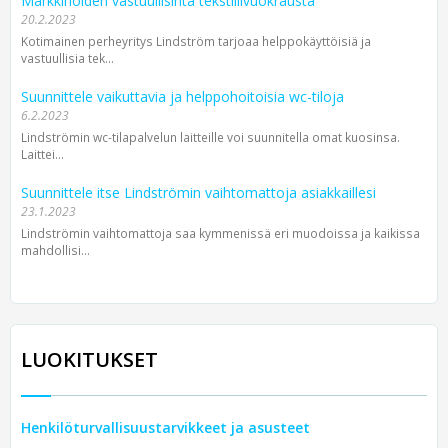
Markkinoiden vastuullisinta tekstiilivuokrausta
20.2.2023
Kotimainen perheyritys Lindström tarjoaa helppokäyttöisiä ja
vastuullisia tek...
Suunnittele vaikuttavia ja helppohoitoisia wc-tiloja
6.2.2023
Lindströmin wc-tilapalvelun laitteille voi suunnitella omat kuosinsa.
Laittei...
Suunnittele itse Lindströmin vaihtomattoja asiakkaillesi
23.1.2023
Lindströmin vaihtomattoja saa kymmenissä eri muodoissa ja kaikissa
mahdollisi...
LUOKITUKSET
Henkilöturvallisuustarvikkeet ja asusteet