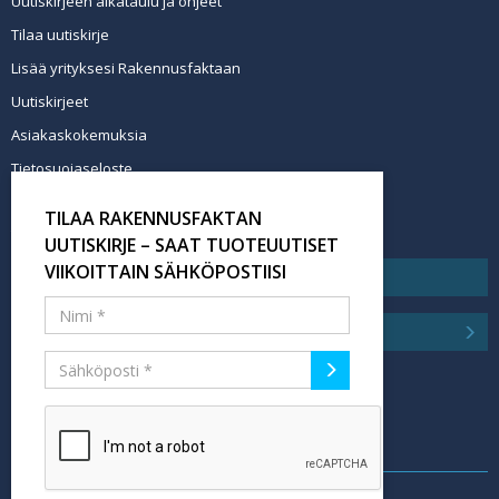
Uutiskirjeen aikataulu ja ohjeet
Tilaa uutiskirje
Lisää yrityksesi Rakennusfaktaan
Uutiskirjeet
Asiakaskokemuksia
Tietosuojaseloste
Newsletter info in English
TILAA RAKENNUSFAKTAN
Tilaa uutiskirje
UUTISKIRJE – SAAT TUOTEUUTISET
VIIKOITTAIN SÄHKÖPOSTIISI