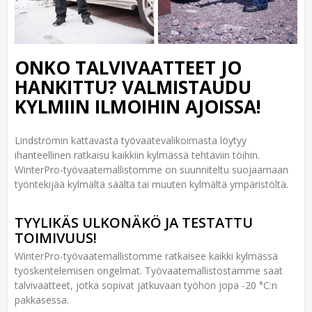
ONKO TALVIVAATTEET JO
HANKITTU? VALMISTAUDU
KYLMIIN ILMOIHIN AJOISSA!
Lindströmin kattavasta työvaatevalikoimasta löytyy
ihanteellinen ratkaisu kaikkiin kylmässä tehtäviin töihin.
WinterPro-työvaatemallistomme on suunniteltu suojaamaan
työntekijää kylmältä säältä tai muuten kylmältä ympäristöltä.
TYYLIKÄS ULKONÄKÖ JA TESTATTU
TOIMIVUUS!
WinterPro-työvaatemallistomme ratkaisee kaikki kylmässä
työskentelemisen ongelmat. Työvaatemallistostamme saat
talvivaatteet, jotka sopivat jatkuvaan työhön jopa -20 °C:n
pakkasessa.