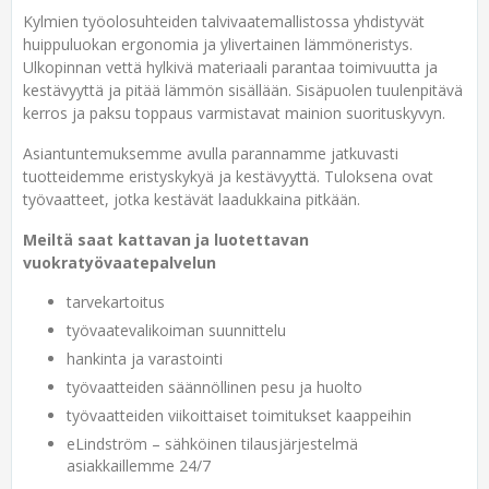
Kylmien työolosuhteiden talvivaatemallistossa yhdistyvät
huippuluokan ergonomia ja ylivertainen lämmöneristys.
Ulkopinnan vettä hylkivä materiaali parantaa toimivuutta ja
kestävyyttä ja pitää lämmön sisällään. Sisäpuolen tuulenpitävä
kerros ja paksu toppaus varmistavat mainion suorituskyvyn.
Asiantuntemuksemme avulla parannamme jatkuvasti
tuotteidemme eristyskykyä ja kestävyyttä. Tuloksena ovat
työvaatteet, jotka kestävät laadukkaina pitkään.
Meiltä saat kattavan ja luotettavan
vuokratyövaatepalvelun
tarvekartoitus
työvaatevalikoiman suunnittelu
hankinta ja varastointi
työvaatteiden säännöllinen pesu ja huolto
työvaatteiden viikoittaiset toimitukset kaappeihin
eLindström – sähköinen tilausjärjestelmä
asiakkaillemme 24/7