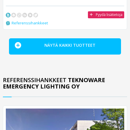
Pyydä lisätietoja
Referenssihankkeet
NÄYTÄ KAIKKI TUOTTEET
REFERENSSIHANKKEET
TEKNOWARE
EMERGENCY LIGHTING OY