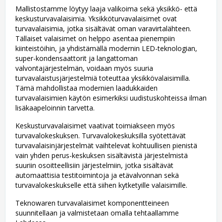
Mallistostamme löytyy laaja valikoima sekä yksikkö- että
keskusturvavalaisimia. Yksikköturvavalaisimet ovat
turvavalaisimia, jotka sisältävät oman varavirtalähteen.
Tällaiset valaisimet on helppo asentaa pienempiin
kiinteistöihin, ja yhdistämällä modernin LED-teknologian,
super-kondensaattorit ja langattoman
valvontajärjestelmän, voidaan myös suuria
turvavalaistusjärjestelmiä toteuttaa yksikkövalaisimilla.
Tämä mahdollistaa modernien laadukkaiden
turvavalaisimien käytön esimerkiksi uudistuskohteissa ilman
lisäkaapeloinnin tarvetta.
Keskusturvavalaisimet vaativat toimiakseen myös
turvavalokeskuksen. Turvavalokeskuksilla syötettävät
turvavalaisinjärjestelmät vaihtelevat kohtuullisen pienistä
vain yhden perus-keskuksen sisältävistä järjestelmistä
suuriin osoitteellisiin järjestelmiin, jotka sisältävät
automaattisia testitoimintoja ja etävalvonnan sekä
turvavalokeskukselle että siihen kytketyille valaisimille.
Teknowaren turvavalaisimet komponentteineen
suunnitellaan ja valmistetaan omalla tehtaallamme