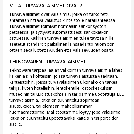
MITÄ TURVAVALAISIMET OVAT?
Turvavalaisimet ovat valaisimia, jotka on tarkoitettu
antamaan riittävä valaistus kiinteistölle hätätilanteessa.
Turvavalaisimet toimivat normaalin sähkönsyötön
pettäessä, ja syttyvät automaattisesti sähkökatkon
sattuessa. Kaikkien turvavalaisimien tulee täyttää niille
asetetut standardit paikallinen lainsäädäntö huomioon
ottaen sekä luotettavuuden että valaisevuuden osalta.
TEKNOWAREN TURVAVALAISIMET
Teknoware tarjoaa laajan valikoiman turvavalaisimia lähes
kaikenlaisiin kohteisiin, joissa turvavalaistusta vaaditaan.
Kiinteistöihin, joissa turvavalaisimen ulkonäkö on tärkeä
tekijä, kuten hotelleihin, lentokentille, ostoskeskuksiin,
museoihin tai uudistuskohteisiin tarjoamme upotettuja LED
turvavalaisimia, jotka on suunniteltu sopimaan
sisustukseen, tai olemaan mahdollisimman
huomaamattomia. Mallistostamme löytyy jopa valaisimia,
jotka on suunniteltu upotettavaksi kaiteisiin tai portaiden
sisälle.