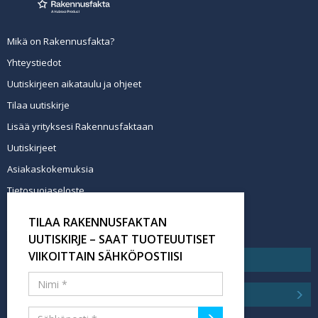
Mikä on Rakennusfakta?
Yhteystiedot
Uutiskirjeen aikataulu ja ohjeet
Tilaa uutiskirje
Lisää yrityksesi Rakennusfaktaan
Uutiskirjeet
Asiakaskokemuksia
Tietosuojaseloste
Newsletter info in English
TILAA RAKENNUSFAKTAN
Tilaa uutiskirje
UUTISKIRJE – SAAT TUOTEUUTISET
VIIKOITTAIN SÄHKÖPOSTIISI