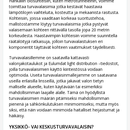
Hankaliin olosuhteisiin, kuten metrotunneleihin, voimme
toimittaa turvavalaisimia jotka kestävät haastavia
lämpötilojen vaihteluita, kosteutta ja mekaanista rasitusta.
Kohteisiin, joissa vaaditaan korkeaa suoritustehoa,
mallistostamme löytyy turvavalaisimia jotka pystyvät
valaisemaan kohteen riittävällä tasolla jopa 20 metrin
korkeudesta. Haastavimpiin kohteisiin voimme suunnitella
räätälöityjä ratkaisuja, jolloin turvavalaistuksen eri
komponentit täyttävät kohteen vaatimukset täydellisesti.
Turvavalaisillemme on saatavilla kattavasti
valonjakotaulukot ja Eulumdat light distribution –tiedostot,
joilla turvavalaisimien käyttö kiinteistössä voidaan
optimoida. Useita turvavalaisinmallejamme on saatavana
useilla erilaisilla linsseillä, jotka jakavat valon tietyn
malliselle alueelle, kuten käytävään tai esimerkiksi
mahdollisimman laajalle alalle. Tämä on hyödyllistä
turvavalaisimien määrän pitämiseksi mahdollisimman
pienenä ja sähkönkulutuksen minimoimiseksi, mutta myös
siksi, että näin voidaan minimoida haitalliset heijastumat ja
häikäisy.
YKSIKKÖ- VAI KESKUSTURVAVALAISIN?