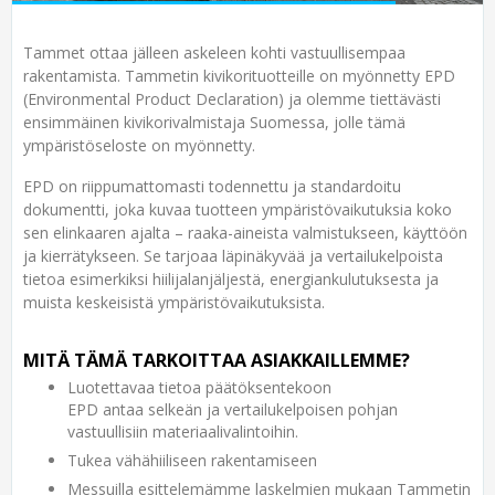
Tammet ottaa jälleen askeleen kohti vastuullisempaa
rakentamista. Tammetin kivikorituotteille on myönnetty EPD
(Environmental Product Declaration) ja olemme tiettävästi
ensimmäinen kivikorivalmistaja Suomessa, jolle tämä
ympäristöseloste on myönnetty.
EPD on riippumattomasti todennettu ja standardoitu
dokumentti, joka kuvaa tuotteen ympäristövaikutuksia koko
sen elinkaaren ajalta – raaka-aineista valmistukseen, käyttöön
ja kierrätykseen. Se tarjoaa läpinäkyvää ja vertailukelpoista
tietoa esimerkiksi hiilijalanjäljestä, energiankulutuksesta ja
muista keskeisistä ympäristövaikutuksista.
MITÄ TÄMÄ TARKOITTAA ASIAKKAILLEMME?
Luotettavaa tietoa päätöksentekoon
EPD antaa selkeän ja vertailukelpoisen pohjan
vastuullisiin materiaalivalintoihin.
Tukea vähähiiliseen rakentamiseen
Messuilla esittelemämme laskelmien mukaan Tammetin