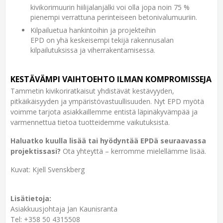
kivikorimuurin hiilijalanjälki voi olla jopa noin 75 %
pienempi verrattuna perinteiseen betonivalumuuriin.
Kilpailuetua hankintoihin ja projekteihin
EPD on yhä keskeisempi tekijä rakennusalan
kilpailutuksissa ja viherrakentamisessa.
KESTÄVÄMPI VAIHTOEHTO ILMAN KOMPROMISSEJA
Tammetin kivikoriratkaisut yhdistävät kestävyyden,
pitkäikäisyyden ja ympäristövastuullisuuden. Nyt EPD myötä
voimme tarjota asiakkaillemme entistä läpinäkyvämpää ja
varmennettua tietoa tuotteidemme vaikutuksista.
Haluatko kuulla lisää tai hyödyntää EPDä seuraavassa
projektissasi?
Ota yhteyttä – kerromme mielellämme lisää.
Kuvat: Kjell Svenskberg
Lisätietoja:
Asiakkuusjohtaja Jan Kaunisranta
Tel: +358 50 4315508