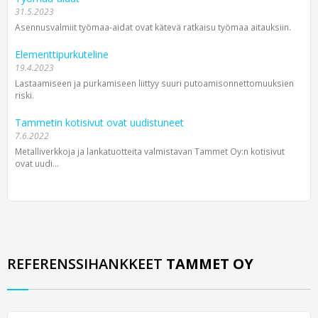
31.5.2023
Asennusvalmiit työmaa-aidat ovat kätevä ratkaisu työmaa aitauksiin.
Elementtipurkuteline
19.4.2023
Lastaamiseen ja purkamiseen liittyy suuri putoamisonnettomuuksien
riski.
Tammetin kotisivut ovat uudistuneet
7.6.2022
Metalliverkkoja ja lankatuotteita valmistavan Tammet Oy:n kotisivut
ovat uudi...
REFERENSSIHANKKEET
TAMMET OY