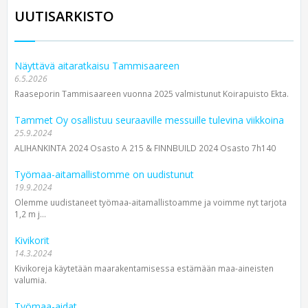
UUTISARKISTO
Näyttävä aitaratkaisu Tammisaareen
6.5.2026
Raaseporin Tammisaareen vuonna 2025 valmistunut Koirapuisto Ekta.
Tammet Oy osallistuu seuraaville messuille tulevina viikkoina
25.9.2024
ALIHANKINTA 2024 Osasto A 215 & FINNBUILD 2024 Osasto 7h140
Työmaa-aitamallistomme on uudistunut
19.9.2024
Olemme uudistaneet työmaa-aita­mallistoamme ja voimme nyt tarjota
1,2 m j...
Kivikorit
14.3.2024
Kivikoreja käytetään maarakentamisessa estämään maa-aineisten
valumia.
Työmaa-aidat