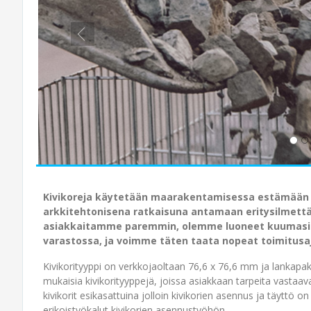
Kivikoreja käytetään maarakentamisessa estämään 
arkkitehtonisena ratkaisuna antamaan eritysilmettä 
asiakkaitamme paremmin, olemme luoneet kuumasink
varastossa, ja voimme täten taata nopeat toimitusaj
Kivikorityyppi on verkkojaoltaan 76,6 x 76,6 mm ja lanka
mukaisia kivikorityyppejä, joissa asiakkaan tarpeita vasta
kivikorit esikasattuina jolloin kivikorien asennus ja täytt
erikoistyökalut kivikorien asennustyöhön.​