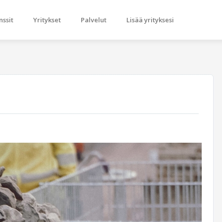
nssit
Yritykset
Palvelut
Lisää yrityksesi
Next