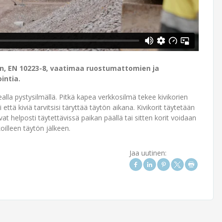
n, EN 10223-8, vaatimaa ruostumattomien ja
ntia.​
lla pystysilmällä. Pitkä kapea verkkosilmä tekee kivikorien
 että kiviä tarvitsisi täryttää täytön aikana. Kivikorit täytetään
vat helposti täytettävissä paikan päällä tai sitten korit voidaan
oilleen täytön jälkeen.
Jaa uutinen: