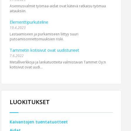
Asennusvalmiit työmaa-aidat ovat kätevä ratkaisu työmaa
aitauksiin.
Elementtipurkuteline
19.4.2023
Lastaamiseen ja purkamiseen liittyy suuri
putoamisonnettomuuksien riski.
Tammetin kotisivut ovat uudistuneet
7.6.2022
Metalliverkkoja ja lankatuotteita valmistavan Tammet Oy:n
kotisivut ovat uudi...
LUOKITUKSET
Kaivantojen tuentatuotteet
Aidat