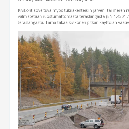
Kivikorit soveltuva myös tukirakenteisiin järven- tai meren r
valmistetaan ruostumattomasta teräslangasta (EN 1.4301 / 
teräslangasta. Tämä takaa kivikorien pitkän käyttöiän vaativ