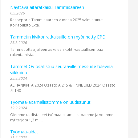
Näyttävä aitaratkaisu Tammisaareen
6.5.2026
Raaseporin Tammisaareen vuonna 2025 valmistunut
Koirapuisto Ekta.
Tammetin kivikoriratkaisuille on myönnetty EPD
25.3.2026
Tammet ottaa jälleen askeleen kohti vastuullisempaa
rakentamista.
Tammet Oy osallistuu seuraaville messuille tulevina
viikkoina
25.9.2024
ALIHANKINTA 2024 Osasto A 215 & FINNBUILD 2024 Osasto
7h140
Työmaa-aitamallistomme on uudistunut
19.9.2024
Olemme uudistaneet työmaa-aita­mallistoamme ja voimme
nyt tarjota 1,2 m j...
Työmaa-aidat
31.5.2023