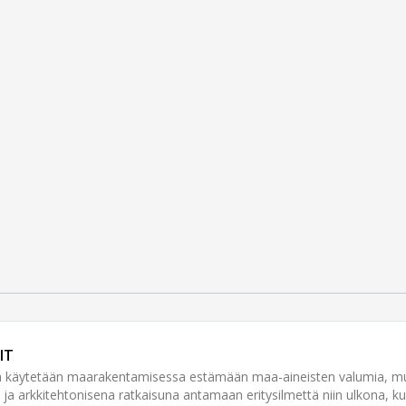
IT
ja käytetään maarakentamisessa estämään maa-aineisten valumia, m
ja arkkitehtonisena ratkaisuna antamaan eritysilmettä niin ulkona, kuin