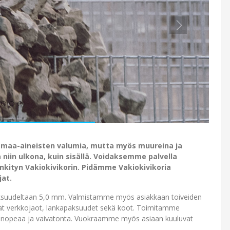
maa-aineisten valumia, mutta myös muureina ja
niin ulkona, kuin sisällä. Voidaksemme palvella
ityn Vakiokivikorin. Pidämme Vakiokivikoria
at.​
paksuudeltaan 5,0 mm. Valmistamme myös asiakkaan toiveiden
avat verkkojaot, lankapaksuudet sekä koot. Toimitamme
ö on nopeaa ja vaivatonta. Vuokraamme myös asiaan kuuluvat