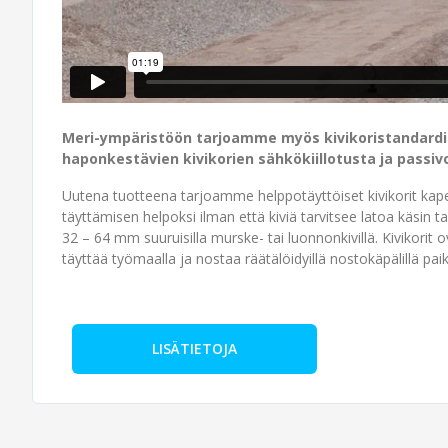
Meri-ympäristöön tarjoamme myös kivikoristandardi
haponkestävien kivikorien sähkökiillotusta ja passivoi
​Uutena tuotteena tarjoamme helppotäyttöiset kivikorit kapea
täyttämisen helpoksi ilman että kiviä tarvitsee latoa käsin tai
32 – 64 mm suuruisilla murske- tai luonnonkivillä. Kivikorit o
täyttää työmaalla ja nostaa räätälöidyillä nostokäpälillä paik
LISÄTIETOJA