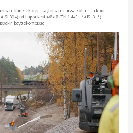
antaan. Kun kivikoreja käytetään, näissä kohteissa korit
AISI 304) tai haponkestävästä (EN 1.4401 / AISI 316)
issakin käyttökohteissa.​