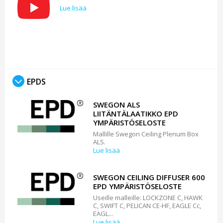
Lue lisää
EPDS
SWEGON ALS
LIITÄNTÄLAATIKKO EPD
YMPÄRISTÖSELOSTE
Mallille Swegon Ceiling Plenum Box
ALS.
Lue lisää
SWEGON CEILING DIFFUSER 600
EPD YMPÄRISTÖSELOSTE
Useille malleille: LOCKZONE C, HAWK
C, SWIFT C, PELICAN CE-HF, EAGLE Cc,
EAGL...
Lue lisää