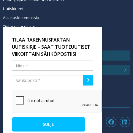
Uutiskirjeet
Asiakaskokemuksia
Tietosuojaseloste
Newsletter info in English
TILAA RAKENNUSFAKTAN
Tilaa uutiskirje
UUTISKIRJE – SAAT TUOTEUUTISET
VIIKOITTAIN SÄHKÖPOSTIISI
SULJE