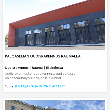
PALOASEMAN UUDISRAKENNUS RAUMALLA
Uudisrakennus | Rauma | Ei tiedossa
Uudisrakennuskohde rakennustyyppiluokassa
paloasem/hälytyskesk, paikkakunnall...
Tuote:
ILMANJAKO- JA HUONELAITTEET