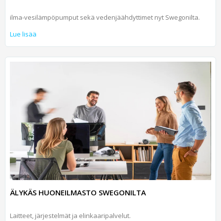
ilma-vesilämpöpumput sekä vedenjäähdyttimet nyt Swegonilta.
Lue lisää
ÄLYKÄS HUONEILMASTO SWEGONILTA
Laitteet, järjestelmät ja elinkaaripalvelut.