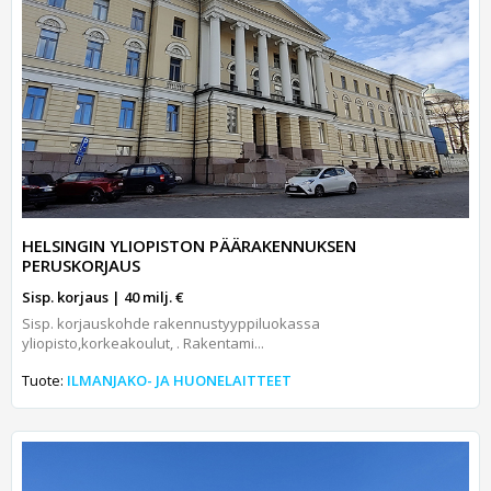
HELSINGIN YLIOPISTON PÄÄRAKENNUKSEN
PERUSKORJAUS
Sisp. korjaus | 40 milj. €
Sisp. korjauskohde rakennustyyppiluokassa
yliopisto,korkeakoulut, . Rakentami...
Tuote:
ILMANJAKO- JA HUONELAITTEET