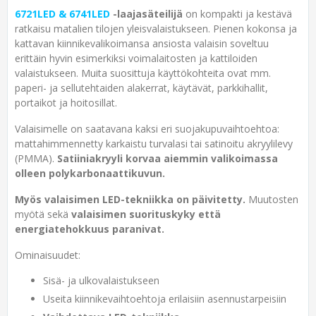
6721LED & 6741LED
-laajasäteilijä
on kompakti ja kestävä
ratkaisu matalien tilojen yleisvalaistukseen. Pienen kokonsa ja
kattavan kiinnikevalikoimansa ansiosta valaisin soveltuu
erittäin hyvin esimerkiksi voimalaitosten ja kattiloiden
valaistukseen. Muita suosittuja käyttökohteita ovat mm.
paperi- ja sellutehtaiden alakerrat, käytävät, parkkihallit,
portaikot ja hoitosillat.
Valaisimelle on saatavana kaksi eri suojakupuvaihtoehtoa:
mattahimmennetty karkaistu turvalasi tai satinoitu akryylilevy
(PMMA).
Satiiniakryyli korvaa aiemmin valikoimassa
olleen polykarbonaattikuvun.
Myös valaisimen LED-tekniikka on päivitetty.
Muutosten
myötä sekä
valaisimen suorituskyky että
energiatehokkuus paranivat.
Ominaisuudet:
Sisä- ja ulkovalaistukseen
Useita kiinnikevaihtoehtoja erilaisiin asennustarpeisiin