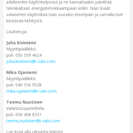
edelleenkin käyttökelpoisia ja ne kannattaakin päivittää
tekniikaltaan energiatehokkaampaan lediin. Näin lisäät
valaisimen käyttöikää taas vuosiksi eteenpäin ja samalla tuet
kestävää kehitystä.
Lisätie
Juha Kiviniemi
Myyntipäällikkö,
puh. 050 559 4624
juha.kiviniemi@i-valo.com
Mika Ojaniemi
Myyntipäällikkö
puh. 040 556 9528
mika.ojaniemi@i-valo.com
Teemu Nuutinen
Valaistussuunnittelu
puh. 050 408 8331
teemu.nuutinen@i-valo.com
Lue lisää alla olevasta linkistä.