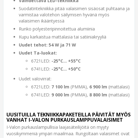
Vaihdettava LED-tekniikka
Suodatintekniikka pitää valaisimen sisäosat puhtaana ja
varmistaa valotehon säilymisen hyvänä myös
valaisimen ikääntyessä
Runko polyesteripinnoitettua alumiinia
Kupu karkaistua mattalasia tai satiiniakryyliä
Uudet tehot: 54 W ja 71 W
Uudet Ta-luokat:
6721LED:
-25°C... +55°C
6741LED:
-25°C... +50°C
Uudet valovirrat:
6721LED:
7 100 lm
(PMMA),
6 900 lm
(mattalasi)
6741LED:
9 000 lm
(PMMA),
8 800 lm
(mattalasi)
UUSITUILLA TEKNIIKKAPAKETEILLA PÄIVITÄT MYÖS
VANHAT I-VALON PURKAUSLAMPPUVALAISIMET
I-Valon purkauslampullisia laajasäteilijöitä on myyty
vuosikymmeniä ympäri maailmaa. Rungoltaan valaisimet ovat