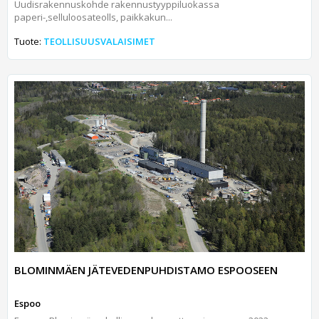
Uudisrakennuskohde rakennustyyppiluokassa
paperi-,selluloosateolls, paikkakun...
Tuote:
TEOLLISUUSVALAISIMET
BLOMINMÄEN JÄTEVEDENPUHDISTAMO ESPOOSEEN
Espoo