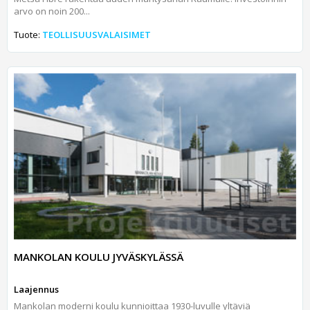
arvo on noin 200...
Tuote:
TEOLLISUUSVALAISIMET
MANKOLAN KOULU JYVÄSKYLÄSSÄ
Laajennus
Mankolan moderni koulu kunnioittaa 1930-luvulle yltäviä