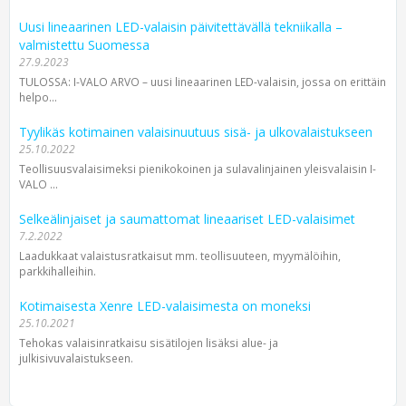
Uusi lineaarinen LED-valaisin päivitettävällä tekniikalla –
valmistettu Suomessa
27.9.2023
TULOSSA: I-VALO ARVO – uusi lineaarinen LED-valaisin, jossa on erittäin
helpo...
Tyylikäs kotimainen valaisinuutuus sisä- ja ulkovalaistukseen
25.10.2022
Teollisuusvalaisimeksi pienikokoinen ja sulavalinjainen yleisvalaisin I-
VALO ...
Selkeälinjaiset ja saumattomat lineaariset LED-valaisimet
7.2.2022
Laadukkaat valaistusratkaisut mm. teollisuuteen, myymälöihin,
parkkihalleihin.
Kotimaisesta Xenre LED-valaisimesta on moneksi
25.10.2021
Tehokas valaisinratkaisu sisätilojen lisäksi alue- ja
julkisivuvalaistukseen.