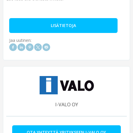
LISÄTIETOJA
Jaa uutinen:
I-VALO OY
OTA YHTEYTTÄ YRITYKSEEN I-VALO OY