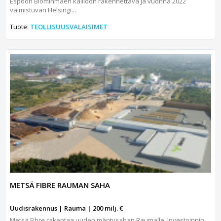
Espoon Blominmäen kallioon rakennettava ja vuonna 2022
valmistuvan Helsingi...
Tuote:
TEOLLISUUSVALAISIMET
METSÄ FIBRE RAUMAN SAHA
Uudisrakennus | Rauma | 200 milj. €
Metsä Fibre rakentaa uuden mäntysahan Raumalle. Investoinnin