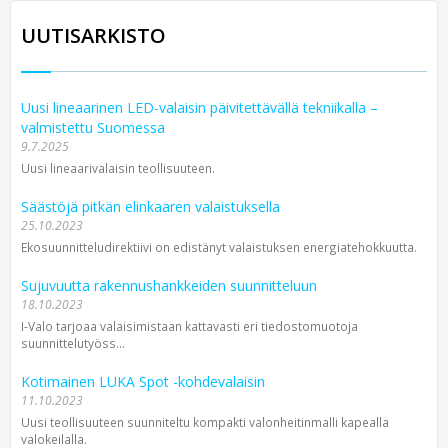
UUTISARKISTO
Uusi lineaarinen LED-valaisin päivitettävällä tekniikalla –
valmistettu Suomessa
9.7.2025
Uusi lineaarivalaisin teollisuuteen.
Säästöjä pitkän elinkaaren valaistuksella
25.10.2023
Ekosuunnitteludirektiivi on edistänyt valaistuksen energiatehokkuutta.
Sujuvuutta rakennushankkeiden suunnitteluun
18.10.2023
I-Valo tarjoaa valaisimistaan kattavasti eri tiedostomuotoja
suunnittelutyöss...
Kotimainen LUKA Spot -kohdevalaisin
11.10.2023
Uusi teollisuuteen suunniteltu kompakti valonheitinmalli kapealla
valokeilalla.