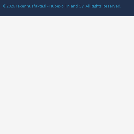
©2026 rakennusfakta.fi - Hubexo Finland Oy. All Rights Reserved.