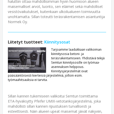
haluttiin ottaa mahdollisimman hyvin huomioon alueen
maisemalliset arvot, luonto, sen eläimet sekä mahdolliset
vesistövaikutukset, kuitenkaan ulkoilualueen toimivuutta
unohtamatta. Sillan toteutti teräsrakentamisen asiantuntija
Normek Oy.
Liitetyt tuotteet:
Kiinnitysosat
Tarjoamme laadukkaan valikoiman
kiinnitysosia betoni- ja
teräsrakentamiseen. Yhdistävä tekijä
Semtun kiinnitysosille on työmaa-
asennuksen helppous.
Kiinnitysjärjestelmät ovat
pääsääntöisesti kierteisiä järjestelmiä, jolloin esim.
työmaahitsauksia ei tarvita.
Sillan kannen tukemiseen valikoitui Semtun toimittama
ETA-hyväksytty Pfeifer UMIX-vetotankojärjestelmä, joka
mahdollisti sillan kannen ripustuksen turvallisesti ja
esteettisesti. Näin alueen upeat maisemat jäivät näkyviin,