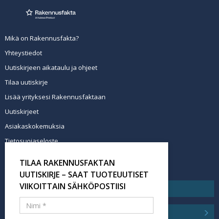
Mikä on Rakennusfakta?
Yhteystiedot
Uutiskirjeen aikataulu ja ohjeet
Tilaa uutiskirje
Lisää yrityksesi Rakennusfaktaan
Uutiskirjeet
Asiakaskokemuksia
Tietosuojaseloste
Newsletter info in English
TILAA RAKENNUSFAKTAN
Tilaa uutiskirje
UUTISKIRJE – SAAT TUOTEUUTISET
VIIKOITTAIN SÄHKÖPOSTIISI