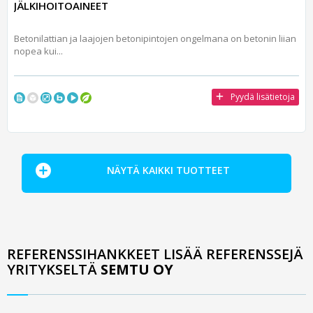
JÄLKIHOITOAINEET
Betonilattian ja laajojen betonipintojen ongelmana on betonin liian
nopea kui...
Pyydä lisätietoja
NÄYTÄ KAIKKI TUOTTEET
REFERENSSIHANKKEET LISÄÄ REFERENSSEJÄ
YRITYKSELTÄ
SEMTU OY