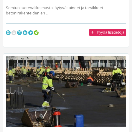
Semtun tuotevalikoimasta löytyvät aineet ja tarvikkeet
betonirakenteiden eri ...
Pyydä lisätietoja