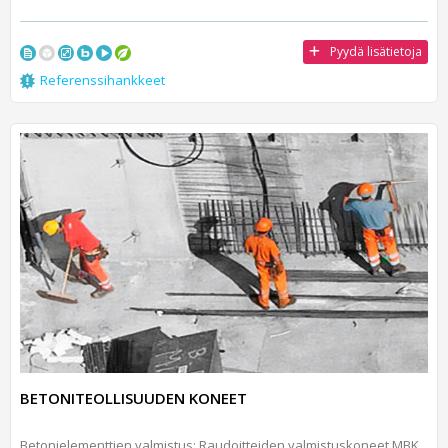
Pyydä lisätietoja
Referenssihankkeet
BETONITEOLLISUUDEN KONEET
Betonielementtien valmistus: Raudoitteiden valmistuskoneet MBK