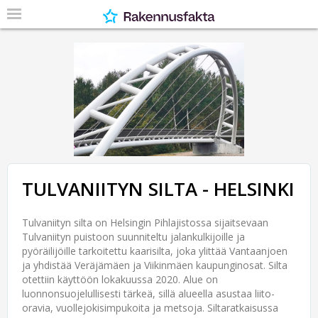
TULVANIITYN SILTA - HELSINKI
Tulvaniityn silta on Helsingin Pihlajistossa sijaitsevaan
Tulvaniityn puistoon suunniteltu jalankulkijoille ja
pyöräilijöille tarkoitettu kaarisilta, joka ylittää Vantaanjoen
ja yhdistää Veräjämäen ja Viikinmäen kaupunginosat. Silta
otettiin käyttöön lokakuussa 2020. Alue on
luonnonsuojelullisesti tärkeä, sillä alueella asustaa liito-
oravia, vuollejokisimpukoita ja metsoja. Siltaratkaisussa