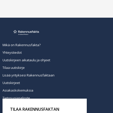
Mikä on Rakennusfakta?
Yhteystiedot
Uutiskirjeen aikataulu ja ohjeet
Tilaa uutiskirje
Lisää yrityksesi Rakennusfaktaan
Uutiskirjeet
Asiakaskokemuksia
Tietosuojaseloste
Newsletter info in English
TILAA RAKENNUSFAKTAN
Tilaa uutiskirje