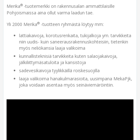
®
Merika
-tuotemerkki on rakennusalan ammattilaisille
Pohjoismaissa aina ollut varma laadun tae.
®
Yli 2000 Merika
-tuotteen ryhmästä löytyy mm:
lattiakaivoja, korotusrenkaita, tukijalkoja ym. tarvikkeita
niin uudis- kuin saneerausrakennuskohteisiin, tietenkin
myös neliökansia laaja valikoima
kunnallisteknisiä tarvikkeita kuten salaojakaivoja,
jälkiliittymäsatuloita ja kansistoja
sadevesikaivoja tyylikkäillä roiskesuojilla
laaja valikoima hanakulmarasioita, uusimpana MekaPjk,
joka voidaan asentaa myös seinäviemäröintiin.