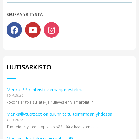
SEURAA YRITYSTÄ
UUTISARKISTO
Merika PP-kiinteistöviemärijärjestelmä
15.4.2026
kokonaisratkaisu jäte- ja hulevesien viemäröintiin.
Merika®-tuotteet on suunniteltu toimimaan yhdessä
11.3.2026
Tuotteiden yhteensopivuus säästää aikaa työmaalla.
Meriser - Jos talosi saisi valita…®