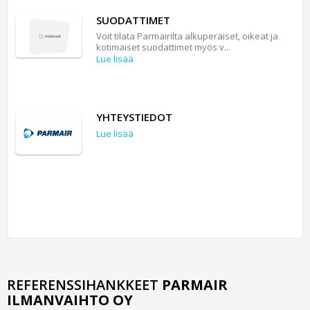
SUODATTIMET
Voit tilata Parmairilta alkuperäiset, oikeat ja
kotimaiset suodattimet myös v...
Lue lisää
YHTEYSTIEDOT
Lue lisää
REFERENSSIHANKKEET
PARMAIR
ILMANVAIHTO OY