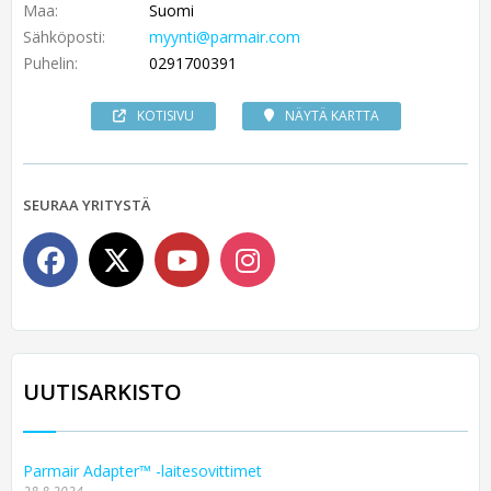
Maa:
Suomi
Sähköposti:
myynti@parmair.com
Puhelin:
0291700391
KOTISIVU
NÄYTÄ KARTTA
SEURAA YRITYSTÄ
UUTISARKISTO
Parmair Adapter™ -laitesovittimet