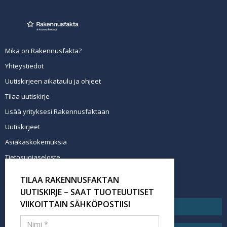
Mikä on Rakennusfakta?
Yhteystiedot
Uutiskirjeen aikataulu ja ohjeet
Tilaa uutiskirje
Lisää yrityksesi Rakennusfaktaan
Uutiskirjeet
Asiakaskokemuksia
Tietosuojaseloste
Newsletter info in English
TILAA RAKENNUSFAKTAN
Tilaa uutiskirje
UUTISKIRJE – SAAT TUOTEUUTISET
VIIKOITTAIN SÄHKÖPOSTIISI