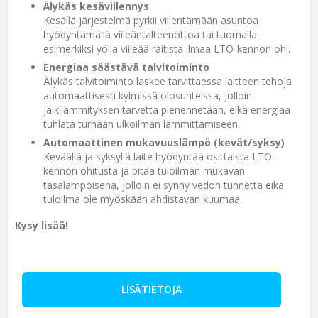
Älykäs kesäviilennys
Kesällä järjestelmä pyrkii viilentämään asuntoa
hyödyntämällä viileäntalteenottoa tai tuomalla
esimerkiksi yöllä viileää raitista ilmaa LTO-kennon ohi.
Energiaa säästävä talvitoiminto
Älykäs talvitoiminto laskee tarvittaessa laitteen tehoja
automaattisesti kylmissä olosuhteissa, jolloin
jälkilämmityksen tarvetta pienennetään, eikä energiaa
tuhlata turhaan ulkoilman lämmittämiseen.
Automaattinen mukavuuslämpö (kevät/syksy)
Keväällä ja syksyllä laite hyödyntää osittaista LTO-
kennon ohitusta ja pitää tuloilman mukavan
tasalämpöisenä, jolloin ei synny vedon tunnetta eikä
tuloilma ole myöskään ahdistavan kuumaa.
Kysy lisää!
LISÄTIETOJA