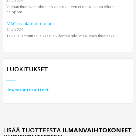
28.8.2024
Vanhan ilmanvaihtokoneen vaihto uuteen ei ole koskaan ollut näin
helppoa!
MAC-maalämpömoduuli
14.2.2024
Talvella lämmittää ja kesällä viilentää tuloilmaa lähes ilmaiseksi.
LUOKITUKSET
Ilmastointituotteet
LISÄÄ TUOTTEESTA
ILMANVAIHTOKONEET