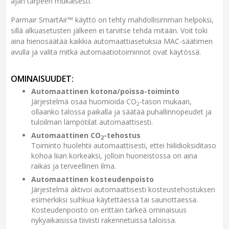
ajan tarpeen mukaisesti.
Parmair SmartAir™ käyttö on tehty mahdollisimman helpoksi,
sillä alkuasetusten jälkeen ei tarvitse tehdä mitään. Voit toki
aina hienosäätää kaikkia automaattiasetuksia MAC-säätimen
avulla ja valita mitkä automaatiotoiminnot ovat käytössä.
OMINAISUUDET:
Automaattinen kotona/poissa-toiminto
Järjestelmä osaa huomioida CO
-tason mukaan,
2
ollaanko talossa paikalla ja säätää puhallinnopeudet ja
tuloilman lämpötilat automaattisesti.
Automaattinen CO
-tehostus
2
Toiminto huolehtii automaattisesti, ettei hiilidioksiditaso
kohoa liian korkeaksi, jolloin huoneistossa on aina
raikas ja terveellinen ilma.
Automaattinen kosteudenpoisto
Järjestelmä aktivoi automaattisesti kosteustehostuksen
esimerkiksi suihkua käytettäessä tai saunottaessa.
Kosteudenpoisto on erittäin tärkeä ominaisuus
nykyaikaisissa tiiviisti rakennetuissa taloissa.