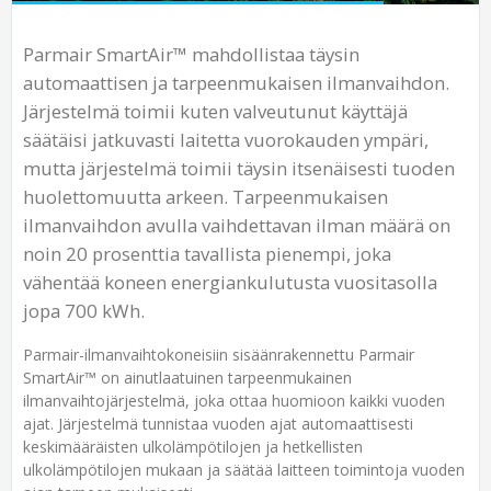
Parmair SmartAir™ mahdollistaa täysin
automaattisen ja tarpeenmukaisen ilmanvaihdon.
Järjestelmä toimii kuten valveutunut käyttäjä
säätäisi jatkuvasti laitetta vuorokauden ympäri,
mutta järjestelmä toimii täysin itsenäisesti tuoden
huolettomuutta arkeen. Tarpeenmukaisen
ilmanvaihdon avulla vaihdettavan ilman määrä on
noin 20 prosenttia tavallista pienempi, joka
vähentää koneen energiankulutusta vuositasolla
jopa 700 kWh.
Parmair-ilmanvaihtokoneisiin sisäänrakennettu Parmair
SmartAir™ on ainutlaatuinen tarpeenmukainen
ilmanvaihtojärjestelmä, joka ottaa huomioon kaikki vuoden
ajat. Järjestelmä tunnistaa vuoden ajat automaattisesti
keskimääräisten ulkolämpötilojen ja hetkellisten
ulkolämpötilojen mukaan ja säätää laitteen toimintoja vuoden