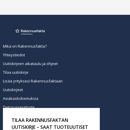
Mikä on Rakennusfakta?
Yhteystiedot
Uutiskirjeen aikataulu ja ohjeet
Tilaa uutiskirje
Lisää yrityksesi Rakennusfaktaan
Uutiskirjeet
Asiakaskokemuksia
Tietosuojaseloste
Newsletter info in English
TILAA RAKENNUSFAKTAN
Tilaa uutiskirje
UUTISKIRJE – SAAT TUOTEUUTISET