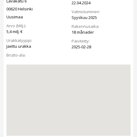
Lavakatu 6
22.04.2024
00620 Helsinki
Valmistuminen:
Uusimaa
Syyskuu 2025
Arvo (Milj.):
Rakennusaika:
5,4 milj. €
18 månader
Urakkatyyppi:
Päivitetty:
Jaettu urakka
2025-02-28
Brutto-ala: