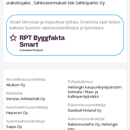
urakoitsijaksi . Sähköasennukset teki Sähköpartio Oy .
Smart tehostaa ja nopeuttaa työtäsi. Smartista saat tiedon
kaikista Suomen rakennushankkeista ja työmaista.
Akustiikkasuunnittelija
Pohjatutkimus
Akukon Oy
Helsingin kaupunkiympäristön
toimiala / Maa- ja
Arkkitehti
kallioperäyksikkö
Verstas Arkkitehdit Oy
Rakennesuunnittelija
Automaatiosuunnittelija
Ramboll Finland Oy
Hepacon Oy
Rakennusurakoitsija
Automaatiourakoitsija
Rakennusteho Oy, Helsingin
Saipu Oy
tsto