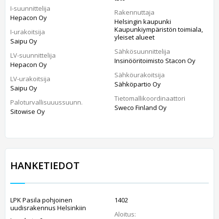
I-suunnittelija
Rakennuttaja
Hepacon Oy
Helsingin kaupunki
Kaupunkiympäristön toimiala,
I-urakoitsija
yleiset alueet
Saipu Oy
Sähkösuunnittelija
LV-suunnittelija
Insinööritoimisto Stacon Oy
Hepacon Oy
Sähköurakoitsija
LV-urakoitsija
Sähköpartio Oy
Saipu Oy
Tietomallikoordinaattori
Paloturvallisuuussuunn.
Sweco Finland Oy
Sitowise Oy
HANKETIEDOT
LPK Pasila pohjoinen
1402
uudisrakennus Helsinkiin
Aloitus: