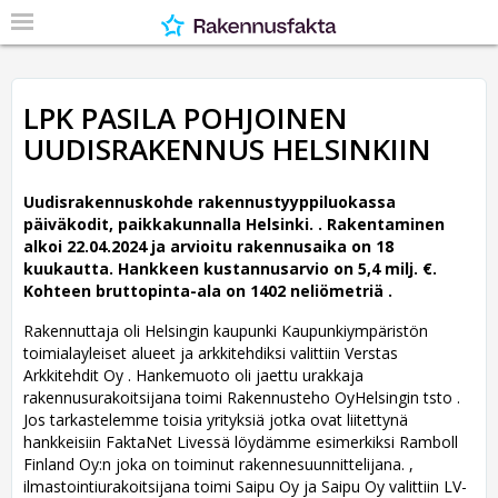
LPK PASILA POHJOINEN
UUDISRAKENNUS HELSINKIIN
Uudisrakennuskohde rakennustyyppiluokassa
päiväkodit, paikkakunnalla Helsinki. .
Rakentaminen
alkoi 22.04.2024 ja arvioitu rakennusaika on 18
kuukautta. Hankkeen kustannusarvio on 5,4 milj. €.
Kohteen bruttopinta-ala on 1402 neliömetriä .
Rakennuttaja oli Helsingin kaupunki Kaupunkiympäristön
toimialayleiset alueet ja arkkitehdiksi valittiin Verstas
Arkkitehdit Oy .
Hankemuoto oli jaettu urakkaja
rakennusurakoitsijana toimi Rakennusteho OyHelsingin tsto .
Jos tarkastelemme toisia yrityksiä jotka ovat liitettynä
hankkeisiin FaktaNet Livessä löydämme esimerkiksi Ramboll
Finland Oy:n joka on toiminut rakennesuunnittelijana. ,
ilmastointiurakoitsijana toimi Saipu Oy ja Saipu Oy valittiin LV-