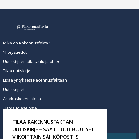
Mikä on Rakennusfakta?
Yhteystiedot
Uutiskirjeen aikataulu ja ohjeet
Tilaa uutiskirje
Lisää yrityksesi Rakennusfaktaan
Uutiskirjeet
Asiakaskokemuksia
Tietosuojaseloste
Newsletter info in English
TILAA RAKENNUSFAKTAN
Tilaa uutiskirje
UUTISKIRJE – SAAT TUOTEUUTISET
VIIKOITTAIN SÄHKÖPOSTIISI