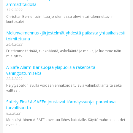
ammattitaidolla
13.9.2022
Christian Berner toimittaa jo olemassa oleviin tai rakennettaviin
kuntosalei...
Melunvaimennus -järjestelmät yhdestä paikasta yhtäaikaisesti
toimitettuna
26.4.2022
Eristämme tärinää, runkoääntä, askelääntä ja melua, ja luomme näin
miellyttäv...
A-Safe Alarm Bar suojaa yläpuolisia rakenteita
vahingoittumiselta
22.3.2022
Hälytyspalkin avulla voidaan ennakoida tulevia vahinkotilanteita sekä
välttää...
Safety First! A-SAFEn joustavat törmäyssuojat parantavat
turvallisuutta
8.2.2022
Monikäyttöinen A-SAFE soveltuu lähes kaikkialle. Käyttömahdollisuudet
ovat lä...