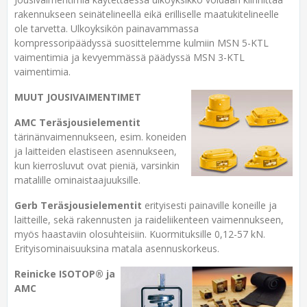
rakennukseen seinätelineellä eikä erilliselle maatukitelineelle
ole tarvetta. Ulkoyksikön painavammassa
kompressoripäädyssä suosittelemme kulmiin MSN 5-KTL
vaimentimia ja kevyemmässä päädyssä MSN 3-KTL
vaimentimia.
MUUT JOUSIVAIMENTIMET
AMC Teräsjousielementit
tärinänvaimennukseen, esim. koneiden
ja laitteiden elastiseen asennukseen,
kun kierrosluvut ovat pieniä, varsinkin
matalille ominaistaajuuksille.
Gerb Teräsjousielementit
erityisesti painaville koneille ja
laitteille, sekä rakennusten ja raideliikenteen vaimennukseen,
myös haastaviin olosuhteisiin. Kuormituksille 0,12-57 kN.
Erityisominaisuuksina matala asennuskorkeus.
Reinicke ISOTOP® ja
AMC