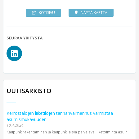
KOTISIVU
NÄYTÄ KARTTA
SEURAA YRITYSTÄ
UUTISARKISTO
Kerrostalojen liiketilojen tärinänvaimennus varmistaa
asumismukavuuden
10.4.2024
Kaupunkirakentaminen ja kaupunkilaisia palveleva liike­toiminta asuin­...