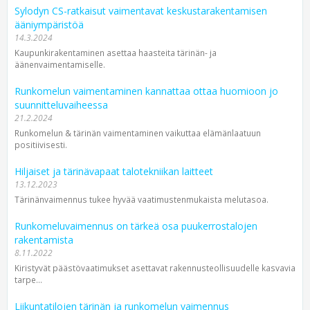
Sylodyn CS-ratkaisut vaimentavat keskustarakentamisen
ääniympäristöä
14.3.2024
Kaupunkirakentaminen asettaa haasteita tärinän- ja
äänenvaimentamiselle.
Runkomelun vaimentaminen kannattaa ottaa huomioon jo
suunnitteluvaiheessa
21.2.2024
Runkomelun & tärinän vaimentaminen vaikuttaa elämänlaatuun
positiivisesti.
Hiljaiset ja tärinävapaat talotekniikan laitteet
13.12.2023
Tärinänvaimennus tukee hyvää vaatimustenmukaista melutasoa.
Runkomeluvaimennus on tärkeä osa puukerrostalojen
rakentamista
8.11.2022
Kiristyvät päästövaatimukset asettavat rakennusteollisuudelle kasvavia
tarpe...
Liikuntatilojen tärinän ja runkomelun vaimennus