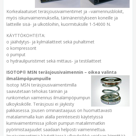
Korkealaatuiset teräsjousivaimentimet ja –vaimennusblokit,
myös iskunvaimennuksella, tärinäneristykseen koneille ja
laitteille sisä- ja ulkotiloihin, kuormituksille 1-54000 N.
KÄYTTÖKOHTEITA:
o jäähdytys- ja kylmälaitteet sekä puhaltimet
o kompressorit
o pumput
o hydraulipuristimet sekä mittaus- ja testilaitteet
ISOTOP® MSN teräsjousivaimennin – oikea valinta
ilmalämpöpumpuille
Isotop MSN teräsjousivaimentimilla
saavutetaan tehokas tärinän ja
runkomelun vaimennus ilmalämpöpumpun
ulkoyksikölle. Teräsjousi ei jäykisty
pakkasessa. Jousen ominaistaajuus on huomattavasti
matalammalla kuin alalla perinteisesti käytetyissä
kumivaimentimissa jolloin pumpun matalimmatkin
pyörimistaajuudet saadaan helposti vaimennettua.
Jousivaimentimia käytettäessä ulkoyksikkö voidaan kiinnittää