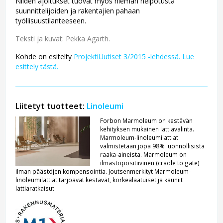
Niiden ajoitukset tuovat myös hieman helpotusta
suunnittelijoiden ja rakentajien pahaan
työllisuustilanteeseen.
Teksti ja kuvat: Pekka Agarth.
Kohde on esitelty
ProjektiUutiset 3/2015 -lehdessä. Lue
esittely tästä.
Liitetyt tuotteet:
Linoleumi
Forbon Marmoleum on kestävän
kehityksen mukainen lattiavalinta.
Marmoleum-linoleumilattiat
valmistetaan jopa 98% luonnollisista
raaka-aineista. Marmoleum on
ilmastopositiivinen (cradle to gate)
ilman päästöjen kompensointia. Joutsenmerkityt Marmoleum-
linoleumilattiat tarjoavat kestävät, korkealaatuiset ja kauniit
lattiaratkaisut.