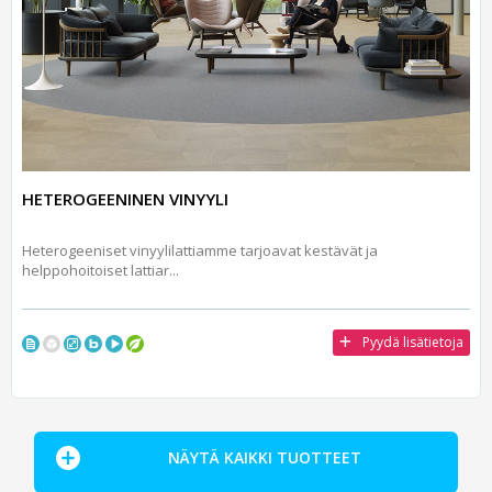
HETEROGEENINEN VINYYLI
Heterogeeniset vinyylilattiamme tarjoavat kestävät ja
helppohoitoiset lattiar...
Pyydä lisätietoja
NÄYTÄ KAIKKI TUOTTEET