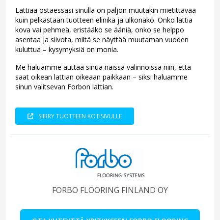
Lattiaa ostaessasi sinulla on paljon muutakin mietittävää
kuin pelkästään tuotteen elinikä ja ulkonäkö. Onko lattia
kova vai pehmeä, eristääkö se ääniä, onko se helppo
asentaa ja siivota, miltä se näyttää muutaman vuoden
kuluttua – kysymyksiä on monia.
Me haluamme auttaa sinua näissä valinnoissa niin, että
saat oikean lattian oikeaan paikkaan – siksi haluamme
sinun valitsevan Forbon lattian.
SIIRRY TUOTTEEN KOTISIVULLE
FORBO FLOORING FINLAND OY