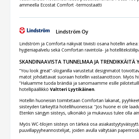
ammeella Ecostat Comfort -termostaatti
Lindström Oy
Lindström ja Comforta näkyvät tiiviisti osana hotellin arkea
hygieniapalvelu sekä Comfortan ravintola- ja hotellitekstiilip
SKANDINAAVISTA TUNNELMAA JA TRENDIKKÄITÄ 
”You look great”-sloganilla varustetut designmatot toivottavat
matot johdattavat suoraan hotellin vastaanottoon. Myös hiss
”Haluamme tuoda brändiä ja sanomaamme esille piilotetuilla v
hotellipäällikkö
Valtteri Lyytikäinen
.
Hotellin huoneisiin toimitetaan Comfortan lakanat, pyyhkeet
siisteyden tärkeyttä hotellihuoneissa: ”Jos huone ei ole laad
Etenkin sängyn siisteys, ulkonäkö ja mukavuus tulee olla ai
Myös WC-tilojen siisteys on tärkeä osa asiakastyytyväisyyttä
puuvillapyyheannostelijat, joiden avulla vältytään paperirosk