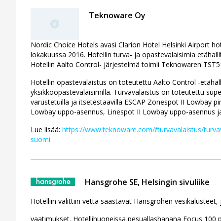
Teknoware Oy
Nordic Choice Hotels avasi Clarion Hotel Helsinki Airport ho
lokakuussa 2016. Hotellin turva- ja opastevalaisimia etähal
Hotellin Aalto Control- järjestelmä toimii Teknowaren TST51
Hotellin opastevalaistus on toteutettu Aalto Control -etähal
yksikköopastevalaisimilla. Turvavalaistus on toteutettu supe
varustetuilla ja itsetestaavilla ESCAP Zonespot II Lowbay 
Lowbay uppo-asennus, Linespot II Lowbay uppo-asennus ja L
Lue lisää:
https://www.teknoware.com/fi/turvavalaistus/turvav
suomi
Hansgrohe SE, Helsingin sivuliike
Hotelliin valittiin vettä säästävät Hansgrohen vesikalusteet,
vaatimukset. Hotellihuoneissa pesuallashanana Focus 100 