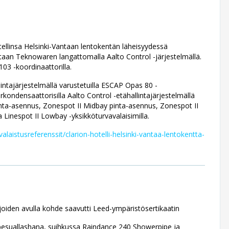
tellinsa Helsinki-Vantaan lentokentän läheisyydessä
litaan Teknowaren langattomalla Aalto Control -järjestelmällä.
03 -koordinaattorilla.
lintajärjestelmällä varustetuilla ESCAP Opas 80 -
rkondensaattorisilla Aalto Control -etähallintajärjestelmällä
pinta-asennus, Zonespot II Midbay pinta-asennus, Zonespot II
inespot II Lowbay -yksikköturvavalaisimilla.
alaistusreferenssit/clarion-hotelli-helsinki-vantaa-lentokentta-
 joiden avulla kohde saavutti Leed-ympäristösertifikaatin
pesuallashana, suihkussa Raindance 240 Showerpipe ja