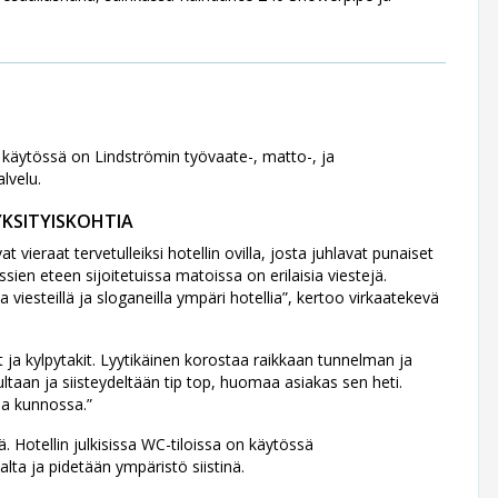
: käytössä on Lindströmin työvaate-, matto-, ja
alvelu.
YKSITYISKOHTIA
 vieraat tervetulleiksi hotellin ovilla, josta juhlavat punaiset
ien eteen sijoitetuissa matoissa on erilaisia viestejä.
iesteillä ja sloganeilla ympäri hotellia”, kertoo virkaatekevä
 ja kylpytakit. Lyytikäinen korostaa raikkaan tunnelman ja
ultaan ja siisteydeltään tip top, huomaa asiakas sen heti.
na kunnossa.”
. Hotellin julkisissa WC-tiloissa on käytössä
alta ja pidetään ympäristö siistinä.