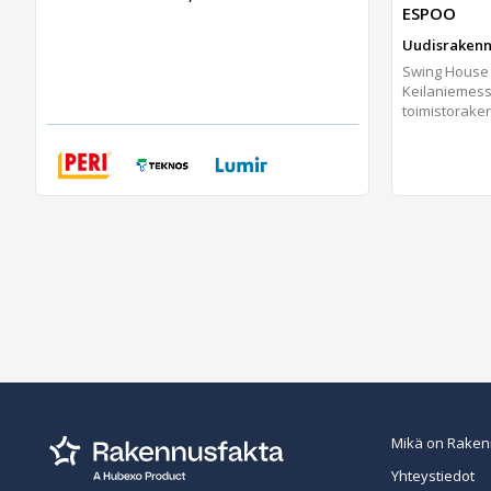
ESPOO
Uudisrakennu
Swing House
Keilaniemess
toimistoraken
Mikä on Raken
Yhteystiedot