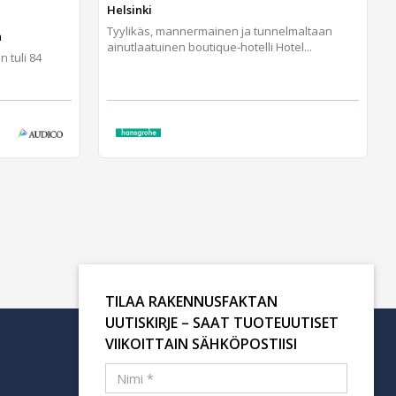
Helsinki
Tyylikäs, mannermainen ja tunnelmaltaan
a
ainutlaatuinen boutique-hotelli Hotel...
 tuli 84
TILAA RAKENNUSFAKTAN
UUTISKIRJE – SAAT TUOTEUUTISET
VIIKOITTAIN SÄHKÖPOSTIISI
Tilaa uutiskirje