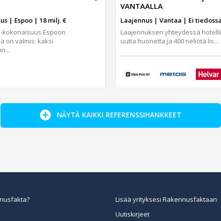
VANTAALLA
s | Espoo | 18 milj. €
Laajennus | Vantaa | Ei tiedoss
 -kokonaisuus Espoon
Laajennuksen yhteydessä hotelliin
ä on valmis: kaksi
uutta huonetta ja 400 neliötä lis...
n...
NÄYTÄ KAIKKI REFERENSSIHANKKEET
nusfakta?
Lisää yrityksesi Rakennusfaktaan
Uutiskirjeet