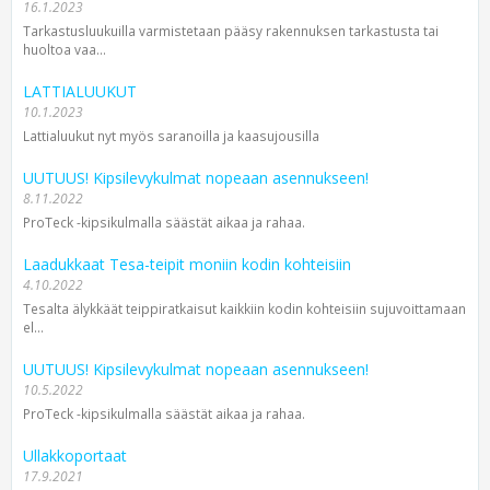
16.1.2023
Tarkastusluukuilla varmistetaan pääsy rakennuksen tarkastusta tai
huoltoa vaa...
LATTIALUUKUT
10.1.2023
Lattialuukut nyt myös saranoilla ja kaasujousilla
UUTUUS! Kipsilevykulmat nopeaan asennukseen!
8.11.2022
ProTeck -kipsikulmalla säästät aikaa ja rahaa.
Laadukkaat Tesa-teipit moniin kodin kohteisiin
4.10.2022
Tesalta älykkäät teippiratkaisut kaikkiin kodin kohteisiin sujuvoittamaan
el...
UUTUUS! Kipsilevykulmat nopeaan asennukseen!
10.5.2022
ProTeck -kipsikulmalla säästät aikaa ja rahaa.
Ullakkoportaat
17.9.2021