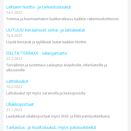
Lektarin huolto- ja tarkastusluukut
14.5.2025
Toimiva ja huomaamaton luukkuratkaisu kaikkiin rakennuskohteisiin.
UUTUUS! Keraamiset seinä- ja lattialaatat
16.4.2025
Löydä kestävät ja tyylikkäät laatat kaikkiin tiloihin.
DELTA TERRAXX - salaojamatto
23.2.2023
Turvallinen ja luotettava salaojitus kivipihoille, viherkatoille ja
ulkoseinille
Lattialuukut
10.2.2023
Lattialuukut nyt myös saranoilla ja kaasujousilla
Ullakkoportaat
31.1.2023
Laadukkaat ullakkoportaat myös EI30- ja EI60-paloluokiteltuina
Tarkastus- ja huoltoluukut, myös paloluokitellut