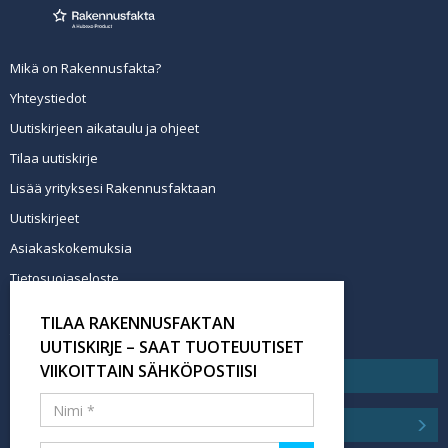
Mikä on Rakennusfakta?
Yhteystiedot
Uutiskirjeen aikataulu ja ohjeet
Tilaa uutiskirje
Lisää yrityksesi Rakennusfaktaan
Uutiskirjeet
Asiakaskokemuksia
Tietosuojaseloste
Newsletter info in English
TILAA RAKENNUSFAKTAN
Tilaa uutiskirje
UUTISKIRJE – SAAT TUOTEUUTISET
VIIKOITTAIN SÄHKÖPOSTIISI