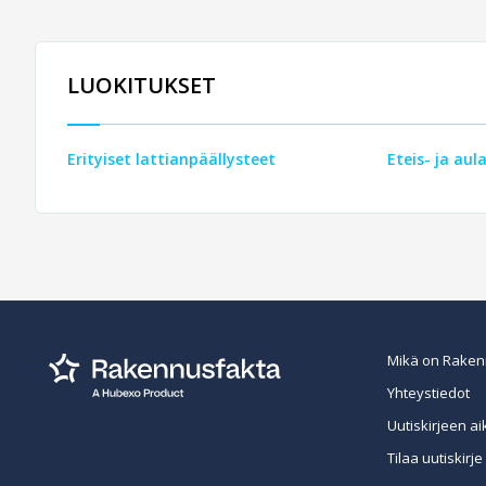
LUOKITUKSET
Erityiset lattianpäällysteet
Eteis- ja aul
Mikä on Raken
Yhteystiedot
Uutiskirjeen ai
Tilaa uutiskirje