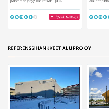
palamaton ja tyylikäs ratkaisu julki...
alakattopinn
Pyydä lisätietoja
REFERENSSIHANKKEET
ALUPRO OY