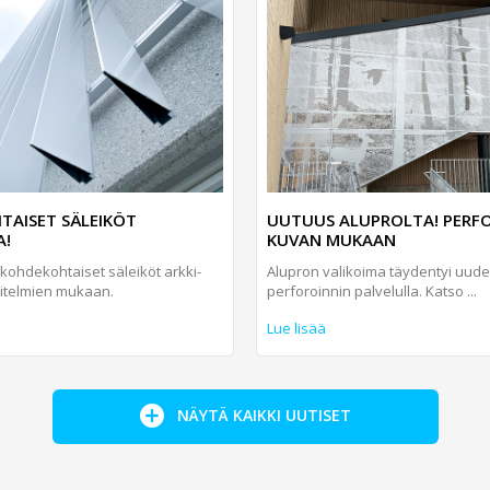
AISET SÄLEIKÖT
UUTUUS ALUPROLTA! PERFO
A!
KUVAN MUKAAN
kohde­kohtaiset säleiköt arkki­
Alupron valikoima täydentyi uudel
itelmien mukaan.
perforoinnin palvelulla. Katso ...
Lue lisää
NÄYTÄ KAIKKI UUTISET