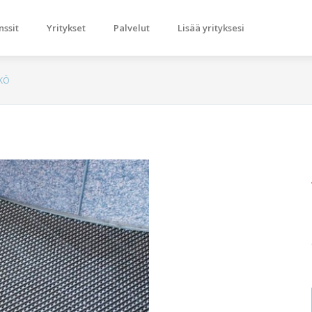
nssit
Yritykset
Palvelut
Lisää yrityksesi
KKÖ