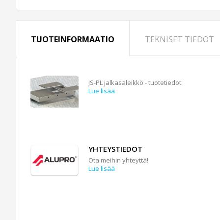
TUOTEINFORMAATIO
TEKNISET TIEDOT
JS-PL jalkasäleikkö - tuotetiedot
Lue lisää
YHTEYSTIEDOT
Ota meihin yhteyttä!
Lue lisää