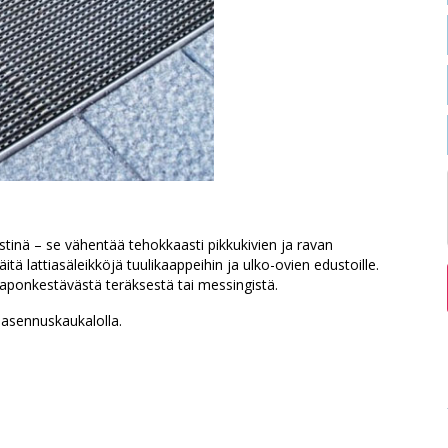
istinä – se vähentää tehokkaasti pikkukivien ja ravan
äitä lattiasäleikköjä tuulikaappeihin ja ulko-ovien edustoille.
aponkestävästä teräksestä tai messingistä.
 asennuskaukalolla.