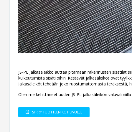
JS-PL jalkasäleikkö auttaa pitämään rakennusten sisätilat si
kulkeutumista sisätiloihin. Kestävät jalkasäleiköt ovat tyylikk
Jalkasäleiköt tehdään joko ruostumattomasta teräksestä, h
Olemme kehittäneet uuden JS-PL jalkasäleikön valuvalmiilla
SIIRRY TUOTTEEN KOTISIVULLE