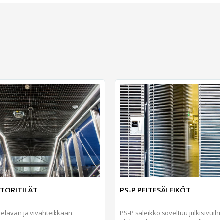
TORITILÄT
PS-P PEITESÄLEIKÖT
uo elävän ja vivahteikkaan
PS-P säleikkö soveltuu julkisivuihi