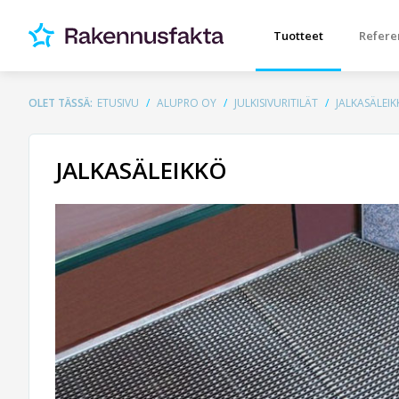
Tuotteet
Refere
OLET TÄSSÄ:
ETUSIVU
ALUPRO OY
JULKISIVURITILÄT
JALKASÄLEI
JALKASÄLEIKKÖ