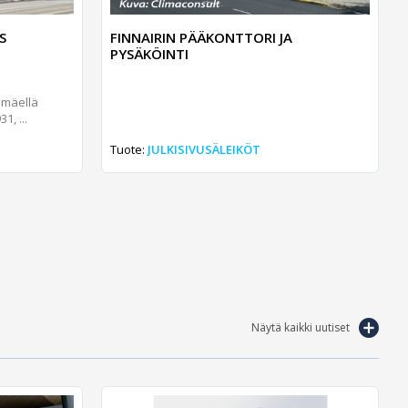
S
FINNAIRIN PÄÄKONTTORI JA
PYSÄKÖINTI
nmäellä
1, ...
Tuote:
JULKISIVUSÄLEIKÖT
Näytä kaikki uutiset