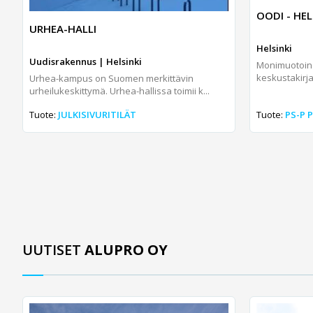
OODI - HE
URHEA-HALLI
Helsinki
Uudisrakennus | Helsinki
Monimuotoine
keskustakirja
Urhea-kampus on Suomen merkittävin
urheilukeskittymä. Urhea-hallissa toimii k...
Tuote:
JULKISIVURITILÄT
Tuote:
PS-P 
UUTISET
ALUPRO OY