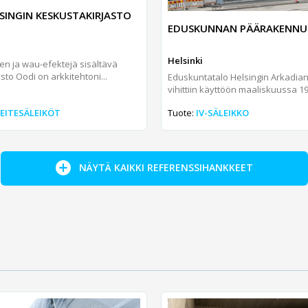
LSINGIN KESKUSTAKIRJASTO
EDUSKUNNAN PÄÄRAKENNU
Helsinki
n ja wau-efektejä sisältävä
sto Oodi on arkkitehtoni...
Eduskuntatalo Helsingin Arkadia
vihittiin käyttöön maaliskuussa 193
PEITESÄLEIKÖT
Tuote:
IV-SÄLEIKKO
NÄYTÄ KAIKKI REFERENSSIHANKKEET