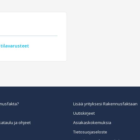
atilavarusteet
nusfakta?
Lisää yrityksesi Rakennusfaktaan
Uutiskirjeet
kataulu ja ohjeet
Asiakaskokemuksia
Tietosuojaseloste