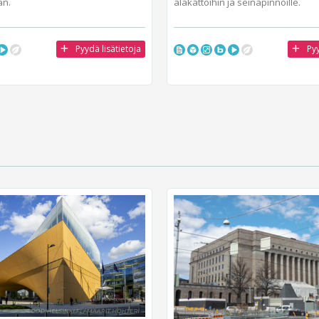
an.
alakattoihin ja seinäpinnoille.
Pyydä lisätietoja
Pyy