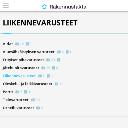
LIIKENNEVARUSTEET
Aidat
12
1
Aluesähköistyksen varusteet
6
1
Erityiset pihavarusteet
23
1
Jätehuoltovarusteet
29
8
Liikennevarusteet
5
3
Oleskelu- ja leikkivarusteet
12
Portit
7
3
Talovarusteet
38
Urheiluvarusteet
2