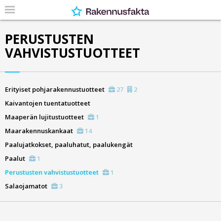
PERUSTUSTEN
VAHVISTUSTUOTTEET
Erityiset pohjarakennustuotteet
27
2
Kaivantojen tuentatuotteet
Maaperän lujitustuotteet
1
Maarakennuskankaat
14
Paalujatkokset, paaluhatut, paalukengät
Paalut
1
Perustusten vahvistustuotteet
1
Salaojamatot
3