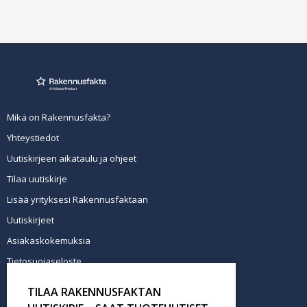
Mikä on Rakennusfakta?
Yhteystiedot
Uutiskirjeen aikataulu ja ohjeet
Tilaa uutiskirje
Lisää yrityksesi Rakennusfaktaan
Uutiskirjeet
Asiakaskokemuksia
Tietosuojaseloste
Newsletter info in English
TILAA RAKENNUSFAKTAN
Tilaa uutiskirje