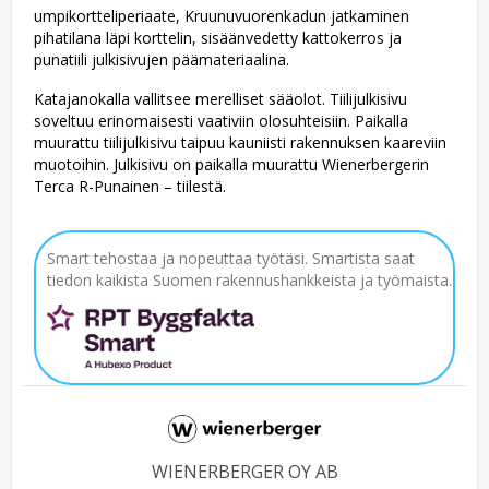
umpikortteliperiaate, Kruunuvuorenkadun jatkaminen
pihatilana läpi korttelin, sisäänvedetty kattokerros ja
punatiili julkisivujen päämateriaalina.
Katajanokalla vallitsee merelliset sääolot. Tiilijulkisivu
soveltuu erinomaisesti vaativiin olosuhteisiin. Paikalla
muurattu tiilijulkisivu taipuu kauniisti rakennuksen kaareviin
muotoihin. Julkisivu on paikalla muurattu Wienerbergerin
Terca R-Punainen – tiilestä.
Smart tehostaa ja nopeuttaa työtäsi. Smartista saat
tiedon kaikista Suomen rakennushankkeista ja työmaista.
WIENERBERGER OY AB