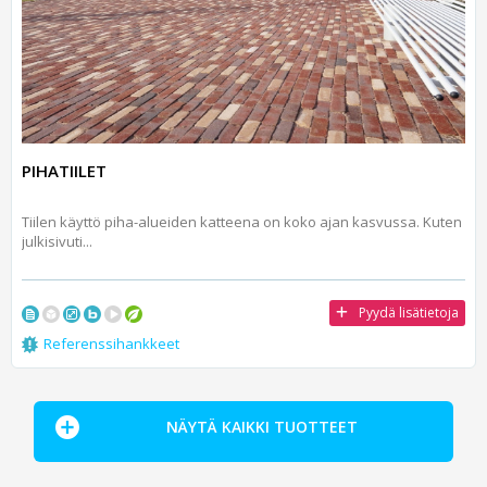
PIHATIILET
Tiilen käyttö piha-alueiden katteena on koko ajan kasvussa. Kuten
julkisivuti...
Pyydä lisätietoja
Referenssihankkeet
NÄYTÄ KAIKKI TUOTTEET