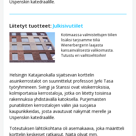
Uspenskin katedraalille.
Liitetyt tuotteet:
Julkisivutiilet
Kotimaassa valmistettujen tiilien
lisäksi tarjoamme tiiliä
Wienerbergerin laajasta
kansainvälisestä valikoimasta.
Tutustu eri vaihtoehtoihin!
Helsingin Katajanokalla sijaitsevan korttelin
asuinkerrostalot on suunnittelut professori Jyrki Tasa
työryhmineen. Svingi ja Stanssi ovat viisikerroksisia,
kolmiportaisia kerrostaloja, jotka on liitetty toisiinsa
rakennuksia yhdistävällä katoksella. Purjemaisten
punatiilisten kerrostalojen väliin jää suojaisa
kaupunkikeidas, josta avautuvat näkymät merelle ja
Uspenskin katedraalille.
Toteutuksen lähtökohtana oli asemakaava, joka määritteli
korttelin keskeiset ratkaisut. Näitä olivat mm.