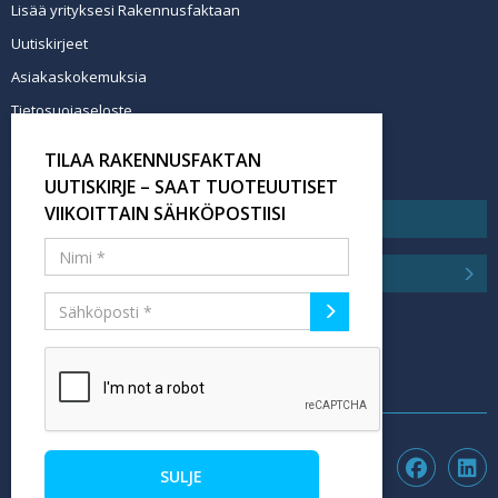
Lisää yrityksesi Rakennusfaktaan
Uutiskirjeet
Asiakaskokemuksia
Tietosuojaseloste
Newsletter info in English
TILAA RAKENNUSFAKTAN
Tilaa uutiskirje
UUTISKIRJE – SAAT TUOTEUUTISET
VIIKOITTAIN SÄHKÖPOSTIISI
SULJE