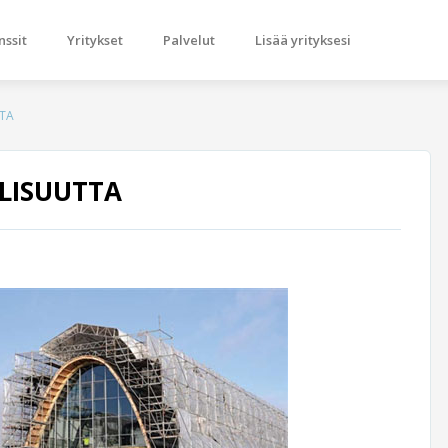
nssit
Yritykset
Palvelut
Lisää yrityksesi
TTA
LISUUTTA