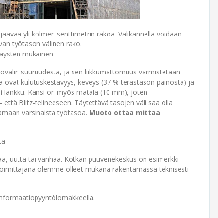
jäävää yli kolmen senttimetrin rakoa. Välikannella voidaan
van työtason välinen rako.
räysten mukainen
ovälin suuruudesta, ja sen liikkumattomuus varmistetaan
uja ovat kulutuskestävyys, keveys (37 % terästason painosta) ja
 tai lankku. Kansi on myös matala (10 mm), joten
että Blitz-telineeseen. Täytettävä tasojen väli saa olla
aamaan varsinaista työtasoa.
Muoto ottaa mittaa
ta
aa, uutta tai vanhaa. Kotkan puuvenekeskus on esimerkki
toimittajana olemme olleet mukana rakentamassa teknisesti
 informaatiopyyntölomakkeella.