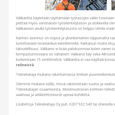
Välikantta käytetään täyttämään työtasojen väliin toisinaan 
peittää myös varsinaisen työskentelytason ja ulokkeella ole
Välikannen avulla työskentelytasosta on helppo tehdä mää
Kannen asennus on nopea ja yksinkertainen riippumatta tas
luotettavasti teräslankun kiinnittimellä. Ratkaisun muita et
taloudellisuus. Välikansi ei lisää palokuormaa kuten vaneri
kompastumisvaara on vähäinen. Välikansi käy sekä Allround- 
korkeintaan 15 senttimetriä. Välikantta ei saa käyttää korv
telineistä
Telinekataja mukana rakentamassa Kotkan puunevekeskus
Olemme mukana siellä, missä rakennetaan suurta ja vaativ
Telinekatajan osaamisesta. Monimuotoisen kohteen teline
vaativaa ja arkkitehtonisesti upeaa kohdetta.
Lisätietoja Telinekataja Oy puh. 0207 932 540 tai oheisella