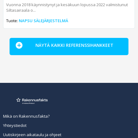
Vuonna 2018 käynnistynyt ja kesäkuun lopussa 2022 valmistunut
Siltasairaala o...
Tuote:
NAPSU SÄLEJÄRJESTELMÄ
NÄYTÄ KAIKKI REFERENSSIHANKKEET
Mikä on Rakennusfakta?
Yhteystiedot
Uutiskirjeen aikataulu ja ohjeet