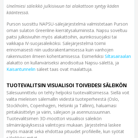
Unelmiesi säleikkö julkisivuun tai alakattoon syntyy käden
käänteessä.
Purson suosittu NAPSU-sälejärjestelmä valmistetaan Purson
oman sulaton Greenline-kierrätysalumiinista. Napsu soveltuu
paitsi julkisivuihin myös alakattoihin, aurinkosuojaksi tai
vaikkapa IV-suojasäleiköksi. Sälejärjestelmä toimii
erinomaisesti niin uudisrakentamisessa kuin vanhojen
rakennusten ilmeen kohentamisessa. Esimerkiksi
Siltasairaalan
alakatto on kullanväriseksi anodisoitua Napsu-sälettä, ja
Kaisantunnelin
säleet taas ovat maalattuja.
TUOTEVALITSIN VISUALISOI TOIVEIDESI SÄLEIKÖN
Sälesuunnittelu on tehty helpoksi tuotevalitsimessa. Siellä voit
valita mieleisen sälemallin viidestä tuoteperheestä (Oslo,
Stockholm, Copenhagen, Helsinki ja Tallinn), haluamasi
pintakäsittelyn ja värin, sälejaon ja asennussuunnan.
Tuotevalitsimen 3D-moottori visualisoi säleikön
silmänräpäyksessä valintojesi mukaan. Järjestelmä laskee
myös määrät sekä ehdottaa pituudet profiileille, kun syötät
säleikkösi mitat.