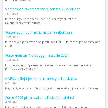
Vihreämpää rakentamista vuodesta 2025 alkaen
15.1.2025
Purso siirtyy kokonaan Greenline-kierrätysalumiiniin
rakennusjärjestelmätuott...
Purson suuri uutinen: julkistus FinnBuildissa
30.9.2024
Purso tekee jännittävän paljastuksen FinnBuild-messujen osastollaan
6h58.
Purso edustaa Nordbygg-messuilla 2024
17.4.2024
Huipputason pohjoismainen rakennusosaamisemme on esillä
Ruotsissa 23.–26.4.2024.
NAPSU-sälejärjestelmä: menestyjä Tanskassa
6.11.2023
Näyttävä, kevyt ja ympäristöystävällinen julkisivu joka rakennukseen.
Purso P50S pintalistaton julkisivujärjestelmä
4.10.2023
Näyttävä ja vaivaton lasipinta soveltuu kaikkiin olosuhteisiin.