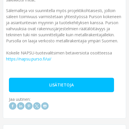
Sälemalleja voi suunnitella myös projektikohtaisesti, jolloin
säleen toimivuus varmistetaan yhteistyössä Purson kokeneen
ja asiantuntevan myynnin ja tuotekehityksen kanssa. Purson
vahvuuksia ovat rakennusjärjestelmien räätälöitävyys ja
tekninen tuki niin suunnittelijalle kuin metallirakentajallekin.
Pursolla on laaja verkosto metallirakentajia ympäri Suomen.
Kokeile NAPSU-tuotevalitsimen betaversiota osoitteessa
https://napsu.purso.fi/ui/
LISÄTIETOJA
Jaa uutinen: