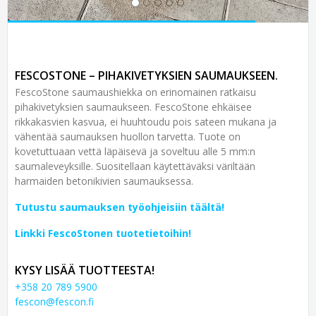
FESCOSTONE – PIHAKIVETYKSIEN SAUMAUKSEEN.
FescoStone saumaushiekka on erinomainen ratkaisu
pihakivetyksien saumaukseen. FescoStone ehkäisee
rikkakasvien kasvua, ei huuhtoudu pois sateen mukana ja
vähentää saumauksen huollon tarvetta. Tuote on
kovetuttuaan vettä läpäisevä ja soveltuu alle 5 mm:n
saumaleveyksille. Suositellaan käytettäväksi väriltään
harmaiden betonikivien saumauksessa.
Tutustu saumauksen työohjeisiin täältä!
Linkki FescoStonen tuotetietoihin!
KYSY LISÄÄ TUOTTEESTA!
+358 20 789 5900
fescon@fescon.fi