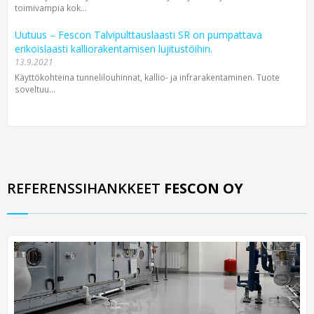
toimivampia kok...
Uutuus – Fescon Talvipulttauslaasti SR on pumpattava
erikoislaasti kalliorakentamisen lujitustöihin.
13.9.2021
Käyttökohteina tunnelilouhinnat, kallio- ja infrarakentaminen. Tuote
soveltuu...
REFERENSSIHANKKEET
FESCON OY