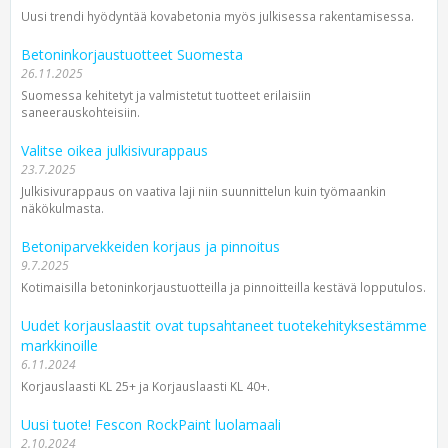
Uusi trendi hyödyntää kovabetonia myös julkisessa rakentamisessa.
Betoninkorjaustuotteet Suomesta
26.11.2025
Suomessa kehitetyt ja valmistetut tuotteet erilaisiin
saneerauskohteisiin.
Valitse oikea julkisivurappaus
23.7.2025
Julkisivurappaus on vaativa laji niin suunnittelun kuin työmaankin
näkökulmasta.
Betoniparvekkeiden korjaus ja pinnoitus
9.7.2025
Kotimaisilla betoninkorjaustuotteilla ja pinnoitteilla kestävä lopputulos.
Uudet korjauslaastit ovat tupsahtaneet tuotekehityksestämme
markkinoille
6.11.2024
Korjauslaasti KL 25+ ja Korjauslaasti KL 40+.
Uusi tuote! Fescon RockPaint luolamaali
2.10.2024