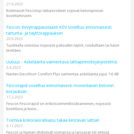
27.9.2023
Kotimaiset Fescotop-lattiasirotteet sopivat betonipinnan
kovettamiseen.
Fescon Kevytrappauslaasti KEV soveltuu erinomaisesti
tartunta- ja täyttörappauksiin
20.9.2023
Tuotteella onnistuu nopeasti paksutkin täytöt, ruiskuttaen tai käsin
levittäen.
Uutuus - Askelääntä vaimentava lattiapinnoitejärjestelmä
5.4.2023
Nanten Decofloor Comfort Plus vaimentaa askelääntä jopa -16 dB
Fescorapid soveltuu erinomaisesti monenlaisiin betonin
korjauksiin
17.2.2023
Fescon Fescorapid on erikoissementtisideaineinen, nopeasti
kovettuva ja kuivu...
Toimiva kokonaisratkaisu takaa kestävän lattian
9.11.2021
Fescon ja Nanten yhdistivät voimansa ja tarjoavat nyt entistä