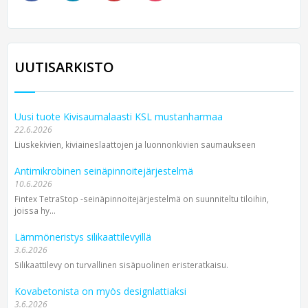
UUTISARKISTO
Uusi tuote Kivisaumalaasti KSL mustanharmaa
22.6.2026
Liuskekivien, kiviaineslaattojen ja luonnonkivien saumaukseen
Antimikrobinen seinäpinnoitejärjestelmä
10.6.2026
Fintex TetraStop -seinäpinnoitejärjestelmä on suunniteltu tiloihin,
joissa hy...
Lämmöneristys silikaattilevyillä
3.6.2026
Silikaattilevy on turvallinen sisäpuolinen eristeratkaisu.
Kovabetonista on myös designlattiaksi
3.6.2026