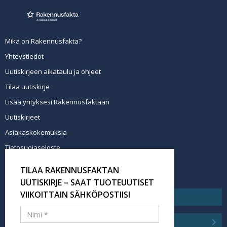
Mikä on Rakennusfakta?
Yhteystiedot
Uutiskirjeen aikataulu ja ohjeet
Tilaa uutiskirje
Lisää yrityksesi Rakennusfaktaan
Uutiskirjeet
Asiakaskokemuksia
Tietosuojaseloste
Newsletter info in English
TILAA RAKENNUSFAKTAN
Tilaa uutiskirje
UUTISKIRJE – SAAT TUOTEUUTISET
VIIKOITTAIN SÄHKÖPOSTIISI