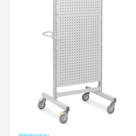
Reikälevyvaunu