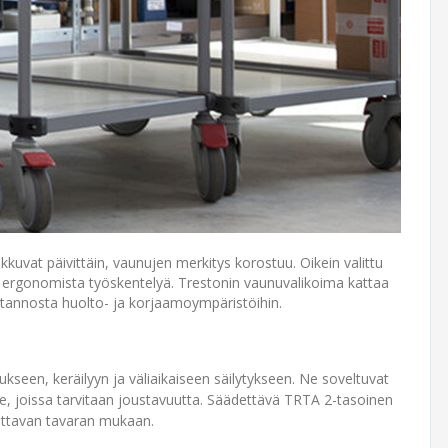
kkuvat päivittäin, vaunujen merkitys korostuu. Oikein valittu
ee ergonomista työskentelyä. Trestonin vaunuvalikoima kattaa
otannosta huolto- ja korjaamoympäristöihin.
ukseen, keräilyyn ja väliaikaiseen säilytykseen. Ne soveltuvat
ille, joissa tarvitaan joustavuutta. Säädettävä TRTA 2-tasoinen
ettavan tavaran mukaan.