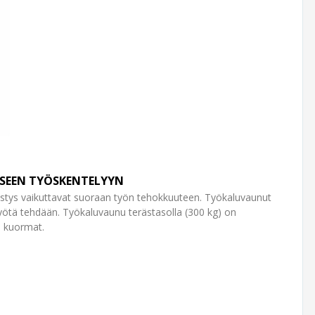
ISEEN TYÖSKENTELYYN
estys vaikuttavat suoraan työn tehokkuuteen. Työkaluvaunut
työtä tehdään. Työkaluvaunu terästasolla (300 kg) on
n kuormat.