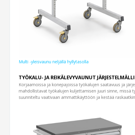
Multi -yleisvaunu neljällä hyllytasolla
TYÖKALU- JA REIKÄLEVYVAUNUT JÄRJESTELMÄLL
Korjaamoissa ja konepajoissa työkalujen saatavuus ja järj
mahdollistavat työkalujen kuljettamisen juuri sinne, missä 
suunniteltu vaativaan ammattikäyttöön ja kestää raskaatki