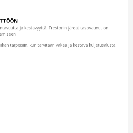
ÄYTTÖÖN
ntavuutta ja kestävyyttä. Trestonin järeät tasovaunut on
tämiseen.
kan tarpeisiin, kun tarvitaan vakaa ja kestävä kuljetusalusta.