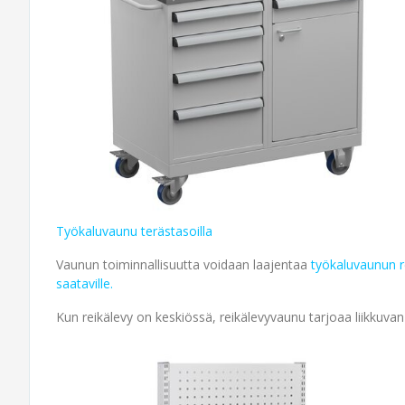
Työkaluvaunu terästasoilla
Vaunun toiminnallisuutta voidaan laajentaa
työkaluvaunun re
saataville.
Kun reikälevy on keskiössä, reikälevyvaunu tarjoaa liikkuvan 