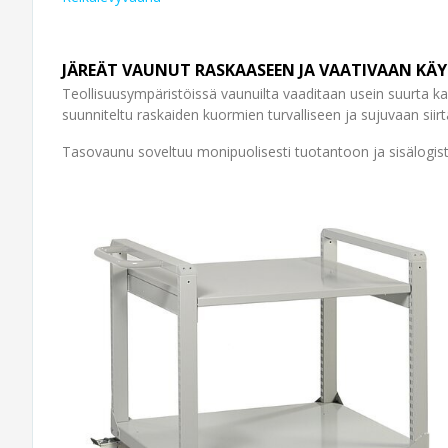
JÄREÄT VAUNUT RASKAASEEN JA VAATIVAAN K
Teollisuusympäristöissä vaunuilta vaaditaan usein suurta ka
suunniteltu raskaiden kuormien turvalliseen ja sujuvaan siir
Tasovaunu soveltuu monipuolisesti tuotantoon ja sisälogistii