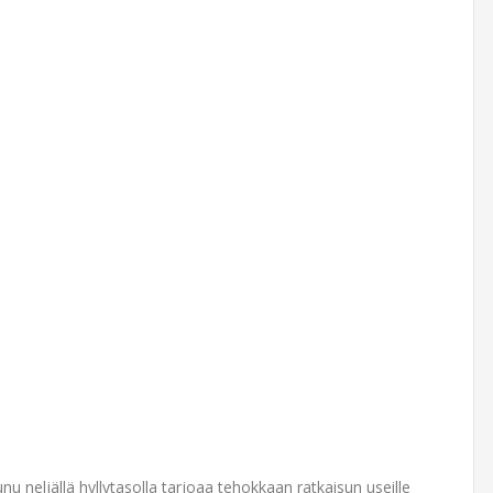
u neljällä hyllytasolla tarjoaa tehokkaan ratkaisun useille