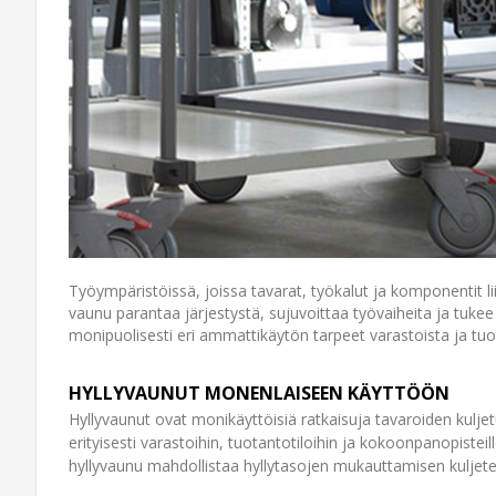
Työympäristöissä, joissa tavarat, työkalut ja komponentit lii
vaunu parantaa järjestystä, sujuvoittaa työvaiheita ja tuk
monipuolisesti eri ammattikäytön tarpeet varastoista ja tu
HYLLYVAUNUT MONENLAISEEN KÄYTTÖÖN
Hyllyvaunut ovat monikäyttöisiä ratkaisuja tavaroiden kuljet
erityisesti varastoihin, tuotantotiloihin ja kokoonpanopiste
hyllyvaunu mahdollistaa hyllytasojen mukauttamisen kuljet