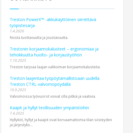
Treston PowerX™ -akkukäyttöinen siirrettävä
työpistesarja
1.4.2026
Nosta tuottavuutta ja joustavuutta.
Trestonin korjaamokalusteet – ergonomiaa ja
tehokkuutta huolto- ja korjaustyöhön
1.10.2025
Treston tarjoaa laajan valikoiman korjaamokalusteita.
Treston laajentaa työpöytämallistoaan uudella
Treston CTRL-valvomopöydällä
10.9.2025
Valvomoissa työvuorot voivat olla pitkiä ja vaativia.
Kaapit ja hyllyt teollisuuden ympäristöihin
7.4.2025
Hyllyköt, hyllyt ja kaapit ovat korvaamattomia tilan siisteyden
ja järjestyks...