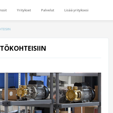
nssit
Yritykset
Palvelut
Lisää yrityksesi
TEISIIN
TÖKOHTEISIIN