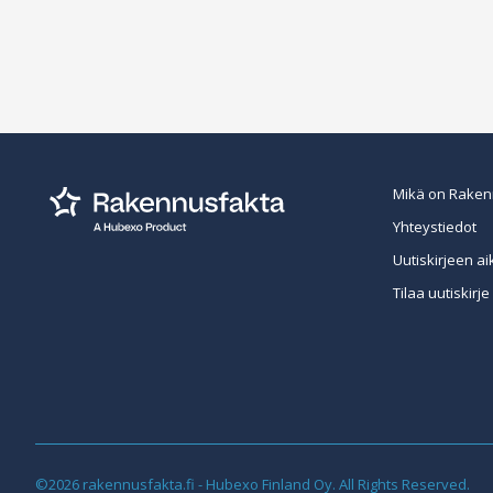
Mikä on Raken
Yhteystiedot
Uutiskirjeen ai
Tilaa uutiskirje
©2026 rakennusfakta.fi - Hubexo Finland Oy. All Rights Reserved.