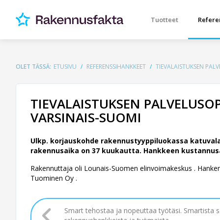
Tuotteet
Refere
OLET TÄSSÄ:
ETUSIVU
REFERENSSIHANKKEET
TIEVALAISTUKSEN PALV
TIEVALAISTUKSEN PALVELUSOPI
VARSINAIS-SUOMI
Ulkp. korjauskohde rakennustyyppiluokassa katuvala
rakennusaika on 37 kuukautta. Hankkeen kustannusarvi
Rakennuttaja oli Lounais-Suomen elinvoimakeskus .
Hankemu
Tuominen Oy .
Smart tehostaa ja nopeuttaa työtäsi. Smartista 