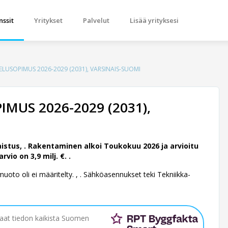
nssit
Yritykset
Palvelut
Lisää yrityksesi
ELUSOPIMUS 2026-2029 (2031), VARSINAIS-SUOMI
MUS 2026-2029 (2031),
istus, .
Rakentaminen alkoi Toukokuu 2026 ja arvioitu
o on 3,9 milj. €. .
oto oli ei määritelty. , . Sähköasennukset teki Tekniikka-
saat tiedon kaikista Suomen