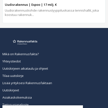
Uudisrakennus | Espoo | 17 milj. €
Uudisrakennuskohde rakennustyyppiluokassa tennishallit, joka
koostuu rakennuk...
Mikä on Rakennusfakta?
Yhteystiedot
Uutiskirjeen aikataulu ja ohjeet
Tilaa uutiskirje
Lisää yrityksesi Rakennusfaktaan
Uutiskirjeet
Asiakaskokemuksia
Tietosuojaseloste