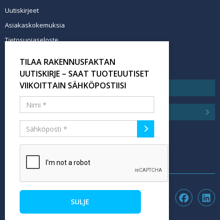
Uutiskirjeet
Asiakaskokemuksia
Tietosuojaseloste
Newsletter info in English
TILAA RAKENNUSFAKTAN
Tilaa uutiskirje
UUTISKIRJE – SAAT TUOTEUUTISET
VIIKOITTAIN SÄHKÖPOSTIISI
SULJE