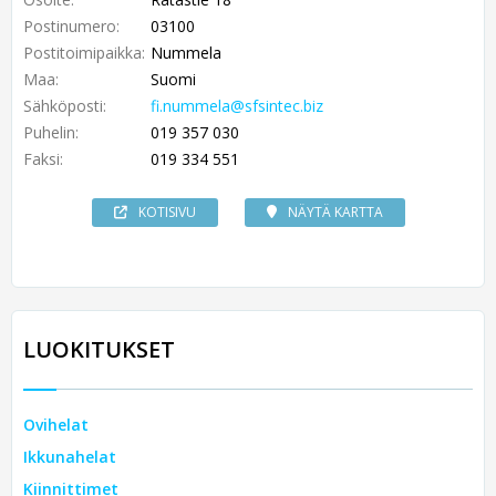
Postinumero:
03100
Postitoimipaikka:
Nummela
Maa:
Suomi
Sähköposti:
fi.nummela@sfsintec.biz
Puhelin:
019 357 030
Faksi:
019 334 551
KOTISIVU
NÄYTÄ KARTTA
LUOKITUKSET
Ovihelat
Ikkunahelat
Kiinnittimet