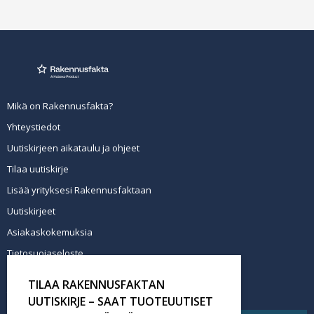
Mikä on Rakennusfakta?
Yhteystiedot
Uutiskirjeen aikataulu ja ohjeet
Tilaa uutiskirje
Lisää yrityksesi Rakennusfaktaan
Uutiskirjeet
Asiakaskokemuksia
Tietosuojaseloste
Newsletter info in English
TILAA RAKENNUSFAKTAN
Tilaa uutiskirje
UUTISKIRJE – SAAT TUOTEUUTISET