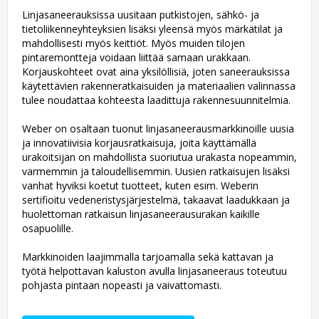
Linjasaneerauksissa uusitaan putkistojen, sähkö- ja
tietoliikenneyhteyksien lisäksi yleensä myös märkätilat ja
mahdollisesti myös keittiöt. Myös muiden tilojen
pintaremontteja voidaan liittää samaan urakkaan.
Korjauskohteet ovat aina yksilöllisiä, joten saneerauksissa
käytettävien rakenneratkaisuiden ja materiaalien valinnassa
tulee noudattaa kohteesta laadittuja rakennesuunnitelmia.
Weber on osaltaan tuonut linjasaneerausmarkkinoille uusia
ja innovatiivisia korjausratkaisuja, joita käyttämällä
urakoitsijan on mahdollista suoriutua urakasta nopeammin,
varmemmin ja taloudellisemmin. Uusien ratkaisujen lisäksi
vanhat hyviksi koetut tuotteet, kuten esim. Weberin
sertifioitu vedeneristysjärjestelmä, takaavat laadukkaan ja
huolettoman ratkaisun linjasaneerausurakan kaikille
osapuolille.
Markkinoiden laajimmalla tarjoamalla sekä kattavan ja
työtä helpottavan kaluston avulla linjasaneeraus toteutuu
pohjasta pintaan nopeasti ja vaivattomasti.