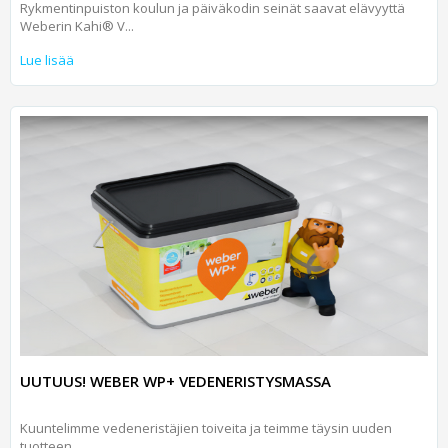
Rykmentinpuiston koulun ja päiväkodin seinät saavat elävyyttä
Weberin Kahi® V...
Lue lisää
UUTUUS! WEBER WP+ VEDENERISTYSMASSA
Kuuntelimme vedeneristäjien toiveita ja teimme täysin uuden
tuotteen.