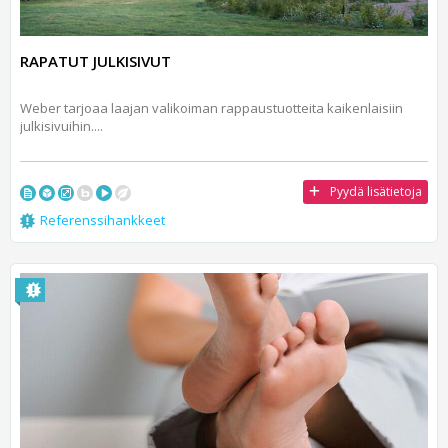
RAPATUT JULKISIVUT
Weber tarjoaa laajan valikoiman rappaustuotteita kaikenlaisiin
julkisivuihin....
Pyydä lisätietoja
Referenssihankkeet