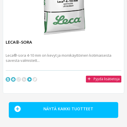
LECA®-SORA
Leca®-sora 4-10 mm on kevyt ja monikäyttöinen kotimaisesta
savesta valmistett...
Pyydä lisätietoja
NÄYTÄ KAIKKI TUOTTEET