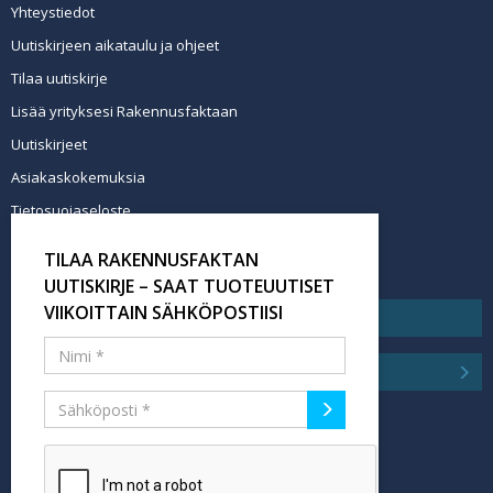
Yhteystiedot
Uutiskirjeen aikataulu ja ohjeet
Tilaa uutiskirje
Lisää yrityksesi Rakennusfaktaan
Uutiskirjeet
Asiakaskokemuksia
Tietosuojaseloste
Newsletter info in English
TILAA RAKENNUSFAKTAN
Tilaa uutiskirje
UUTISKIRJE – SAAT TUOTEUUTISET
VIIKOITTAIN SÄHKÖPOSTIISI