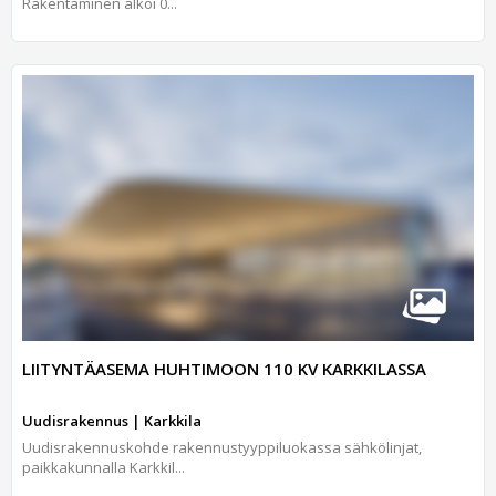
Rakentaminen alkoi 0...
LIITYNTÄASEMA HUHTIMOON 110 KV KARKKILASSA
Uudisrakennus | Karkkila
Uudisrakennuskohde rakennustyyppiluokassa sähkölinjat,
paikkakunnalla Karkkil...