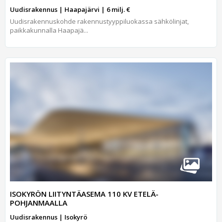
Uudisrakennus | Haapajärvi | 6 milj. €
Uudisrakennuskohde rakennustyyppiluokassa sähkölinjat,
paikkakunnalla Haapajä...
ISOKYRÖN LIITYNTÄASEMA 110 KV ETELÄ-
POHJANMAALLA
Uudisrakennus | Isokyrö