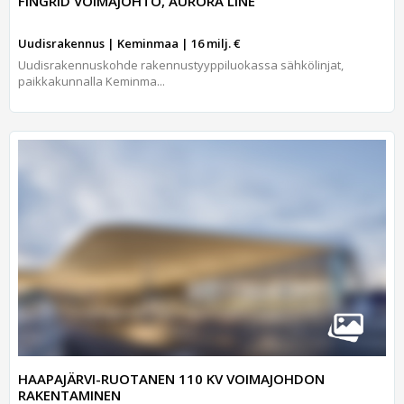
FINGRID VOIMAJOHTO, AURORA LINE
Uudisrakennus | Keminmaa | 16 milj. €
Uudisrakennuskohde rakennustyyppiluokassa sähkölinjat,
paikkakunnalla Keminma...
HAAPAJÄRVI-RUOTANEN 110 KV VOIMAJOHDON
RAKENTAMINEN