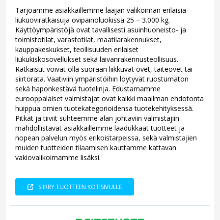
Tarjoamme asiakkaillemme laajan valikoiman erilaisia
liukuoviratkaisuja ovipainoluokissa 25 – 3.000 kg.
Käyttöympäristöjä ovat tavallisesti asuinhuoneisto- ja
toimistotilat, varastotilat, maatilarakennukset,
kauppakeskukset, teollisuuden erilaiset
liukukiskosovellukset sekä laivanrakennusteollisuus.
Ratkaisut voivat olla suoraan liikkuvat ovet, taiteovet tai
siirtorata. Vaativiin ympäristöihin löytyvät ruostumaton
sekä haponkestävä tuotelinja. Edustamamme
eurooppalaiset valmistajat ovat kaikki maailman ehdotonta
huippua omien tuotekategorioidensa tuotekehityksessä.
Pitkät ja tiiviit suhteemme alan johtaviin valmistajiin
mahdollistavat asiakkaillemme laadukkaat tuotteet ja
nopean palvelun myös erikoistarpeissa, sekä valmistajien
muiden tuotteiden tilaamisen kauttamme kattavan
vakiovalikoimamme lisäksi.
SIIRRY TUOTTEEN KOTISIVULLE