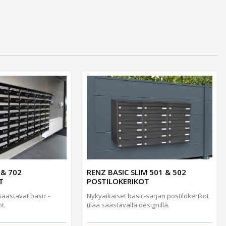
 & 702
RENZ BASIC SLIM 501 & 502
T
POSTILOKERIKOT
säästävät basic -
Nykyaikaiset basic-sarjan postilokerikot
t.
tilaa säästävällä designilla.