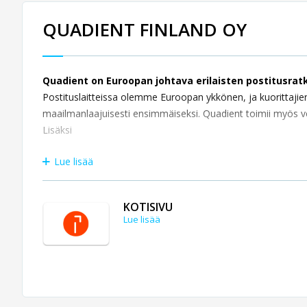
QUADIENT FINLAND OY
Quadient on Euroopan johtava erilaisten postitusratk
Postituslaitteissa olemme Euroopan ykkönen, ja kuorittajien 
maailmanlaajuisesti ensimmäiseksi. Quadient toimii myös 
Lisäksi
Lue lisää
KOTISIVU
Lue lisää