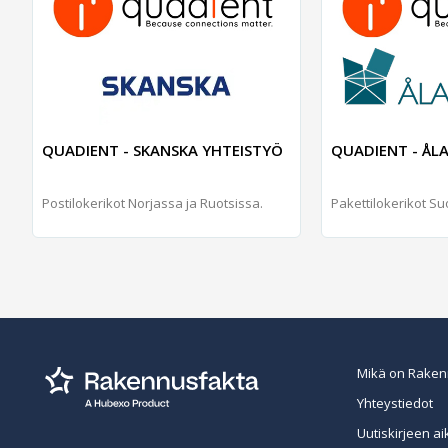
QUADIENT - SKANSKA YHTEISTYÖ
QUADIENT - ÅL
Postilokerikot Norjassa ja Ruotsissa.
Pakettilokerikot S
Mikä on Raken
Yhteystiedot
Uutiskirjeen ai