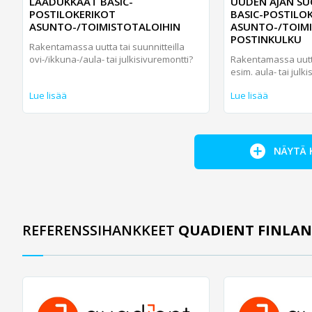
LAADUKKAAT BASIC-
UUDEN AJAN SU
POSTILOKERIKOT
BASIC-POSTILOK
ASUNTO-/TOIMISTOTALOIHIN
ASUNTO-/TOIM
POSTINKULKU
Rakentamassa uutta tai suunnitteilla
ovi-/ikkuna-/aula- tai julkisivuremontti?
Rakentamassa uutta
esim. aula- tai julk
Lue lisää
Lue lisää
NÄYTÄ 
REFERENSSIHANKKEET
QUADIENT FINLAN