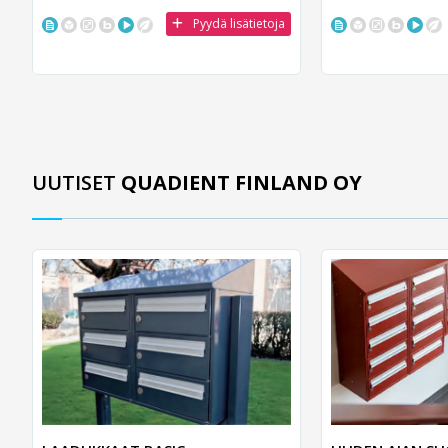
Pyydä lisätietoja
UUTISET
QUADIENT FINLAND OY