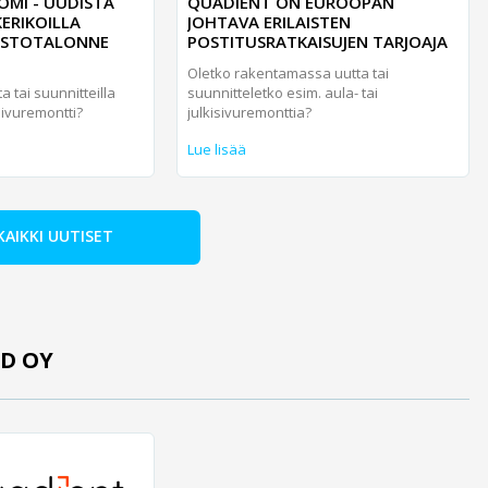
OMI - UUDISTA
QUADIENT ON EUROOPAN
ERIKOILLA
JOHTAVA ERILAISTEN
ISTOTALONNE
POSTITUSRATKAISUJEN TARJOAJA
Oletko rakentamassa uutta tai
 tai suunnitteilla
suunnitteletko esim. aula- tai
isivuremontti?
julkisivuremonttia?
Lue lisää
KAIKKI UUTISET
D OY