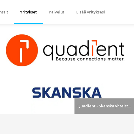
nssit
Yritykset
Palvelut
Lisää yrityksesi
Quadient - Skanska yhteistyö