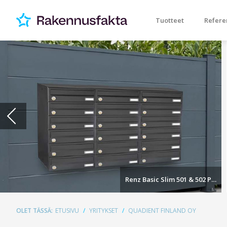
Tuotteet
Refere
Renz Basic Slim 501 & 502 Postilokerikot
OLET TÄSSÄ:
ETUSIVU
YRITYKSET
QUADIENT FINLAND OY