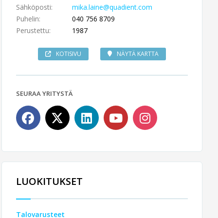
Sähköposti:
mika.laine@quadient.com
Puhelin:
040 756 8709
Perustettu:
1987
KOTISIVU
NÄYTÄ KARTTA
SEURAA YRITYSTÄ
LUOKITUKSET
Talovarusteet