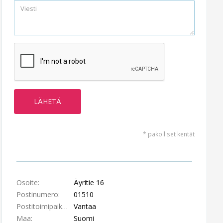
* pakolliset kentät
Osoite:
Äyritie 16
Postinumero:
01510
Postitoimipaikka:
Vantaa
Maa:
Suomi