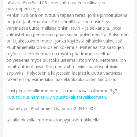
alkavilla FinnBuild 08 –messuilla uuden mallisarjan
puistonpenkkejä.
Penkin runkona on tuttuun tapaan teräs, jonka pinnoituksena
on joko jauhemaalaus RAL-väreillä tai kuumasinkitys.
Varsinaista uutta mallissa onkin istuin – ja selkänoja, jotka
valmistetaan perinteisen puun sijaan polyeteenistä. Polyeteeni
on lujakestoinen muovi, jonka käytöstä pihaleikkivälineissä
Puuhamiehellä on vuosien kokemus. Materiaalista saatujen
myönteisten kokemusten myötä päätimme soveltaa
polyeteeniä myös puistokalustemallistoomme. Materiaali on
osoittautunut hyvin Suomen vaihteleviin sääolosuhteisiin
sopivaksi. Polyeteeniä käytetään laajasti lujuutta vaativissa
rakenteissa, esimerkiksi jääkiekkokaukaloiden laidoissa.
Uusi penkkimallimme on esillä messuosastollamme 3g7.
Tutustu Puuhamies Oy:n puistokalustevalikoimaan.
Lisätietoja : Puuhamies Oy, puh. 02 4317 003
tai alla olevalla informaationpyyntölomakkeella.