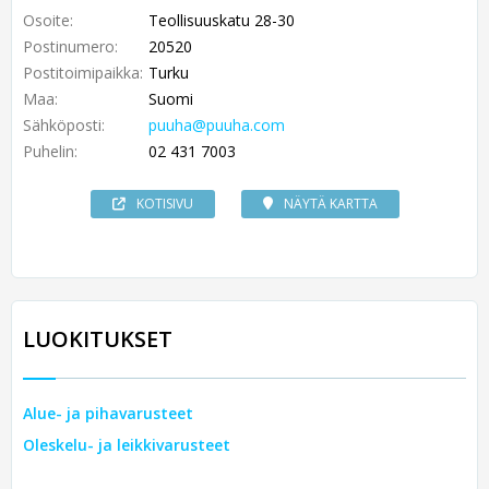
Osoite:
Teollisuuskatu 28-30
Postinumero:
20520
Postitoimipaikka:
Turku
Maa:
Suomi
Sähköposti:
puuha@puuha.com
Puhelin:
02 431 7003
KOTISIVU
NÄYTÄ KARTTA
LUOKITUKSET
Alue- ja pihavarusteet
Oleskelu- ja leikkivarusteet