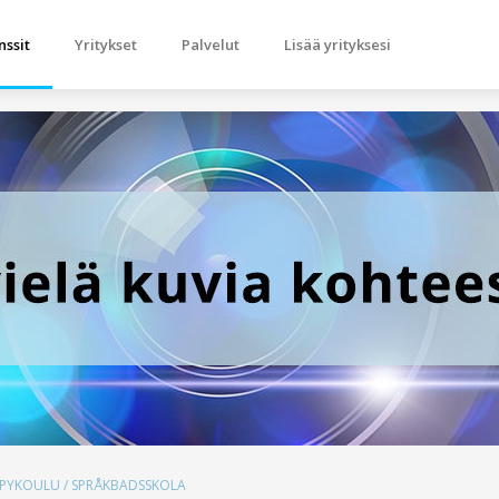
nssit
Yritykset
Palvelut
Lisää yrityksesi
YLPYKOULU / SPRÅKBADSSKOLA