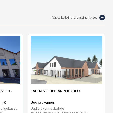
Näytä kaikki referenssihankkeet
SET 1-
LAPUAN LIUHTARIN KOULU
j. €
Uudisrakennus
ppiluokassa
Uudisrakennuskohde
ki...
rakennustyyppiluokassa peruskoulu,