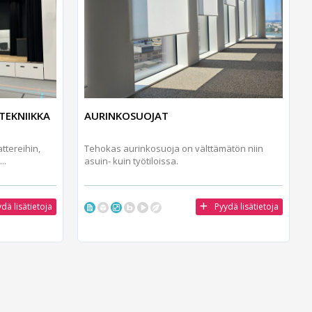
EKNIIKKA
AURINKOSUOJAT
ttereihin,
Tehokas aurinkosuoja on välttämätön niin
..
asuin- kuin työtiloissa.
dä lisätietoja
Pyydä lisätietoja