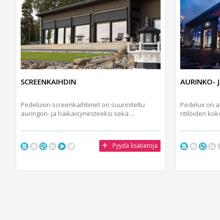
SCREENKAIHDIN
AURINKO- J
Pedeluxin screenkaihtimet on suunniteltu
Pedelux on al
auringon- ja häikäisynesteeksi sekä ...
ritilöiden kok
Pyydä lisätietoja