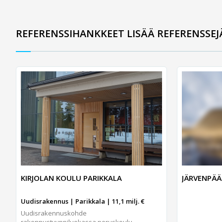
REFERENSSIHANKKEET LISÄÄ REFERENSSEJ
KIRJOLAN KOULU PARIKKALA
JÄRVENPÄ
Uudisrakennus | Parikkala | 11,1 milj. €
Uudisrakennuskohde
rakennustyyppiluokassa peruskoulu,