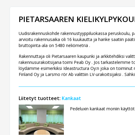
PIETARSAAREN KIELIKYLPYKOU
Uudisrakennuskohde rakennustyyppiluokassa peruskoulu, pai
arvioitu rakennusaika oli 16 kuukautta ja hanke saatiin pää
bruttopinta-ala on 5480 neliömetriä .
Rakennuttaja oli Pietarsaaren kaupunki ja arkkitehdiksi vali
rakennusurakoitsijana toimi Peab Oy . Jos tarkastelemme tois
löydämme esimerkiksi Ideastructura Oy:n joka on toiminut ra
Finland Oy ja Larsmo rör Ab valittiin LV-urakoitsijaksi . Sä
Liitetyt tuotteet:
Kankaat
Pedeluxin kankaat moniin käyttöta