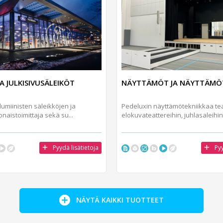
A JULKISIVUSÄLEIKÖT
NÄYTTÄMÖT JA NÄYTTÄMÖT
umiinisten säleikköjen ja
Pedeluxin näyttämötekniikkaa tea
onaistoimittaja sekä su...
elokuvateattereihin, juhlasaleihin.
Pyydä lisätietoja
Pyy
NÄYTÄ KAIKKI TUOTTEET