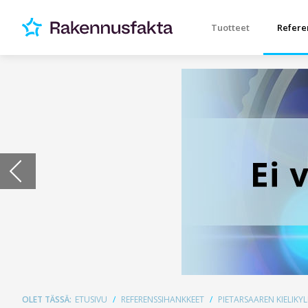
Tuotteet
Refere
OLET TÄSSÄ:
ETUSIVU
REFERENSSIHANKKEET
PIETARSAAREN KIELIK