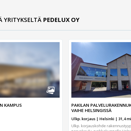
Ä YRITYKSELTÄ
PEDELUX OY
ÄN KAMPUS
PAKILAN PALVELURAKENNUK
VAIHE HELSINGISSÄ
Ulkp. korjaus | Helsinki | 31,4 mil
Ulkp. korjauskohde rakennustyy
peruskoulu, paikkakunnalla Helsin