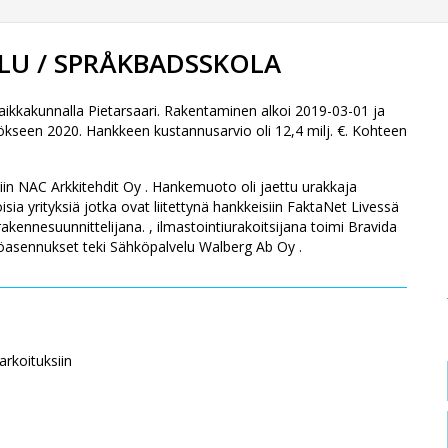
LU / SPRÅKBADSSKOLA
kkakunnalla Pietarsaari. Rakentaminen alkoi 2019-03-01 ja
tökseen 2020. Hankkeen kustannusarvio oli 12,4 milj. €. Kohteen
ttiin NAC Arkkitehdit Oy . Hankemuoto oli jaettu urakkaja
ia yrityksiä jotka ovat liitettynä hankkeisiin FaktaNet Livessä
kennesuunnittelijana. , ilmastointiurakoitsijana toimi Bravida
hköasennukset teki Sähköpalvelu Walberg Ab Oy .
rkoituksiin