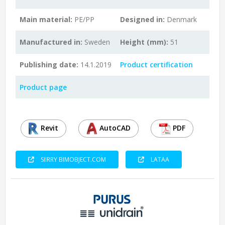
Main material:
PE/PP
Designed in:
Denmark
Manufactured in:
Sweden
Height (mm):
51
Publishing date:
14.1.2019
Product certification
Product page
Revit
AutoCAD
PDF
SIIRRY BIMOBJECT.COM
LATAA