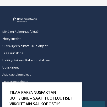
Mikä on Rakennusfakta?
Yhteystiedot
Uutiskirjeen aikataulu ja ohjeet
Tilaa uutiskirje
Lisää yrityksesi Rakennusfaktaan
Uutiskirjeet
Asiakaskokemuksia
Tietosuojaseloste
Newsletter info in English
TILAA RAKENNUSFAKTAN
Tilaa uutiskirje
UUTISKIRJE – SAAT TUOTEUUTISET
VIIKOITTAIN SÄHKÖPOSTIISI