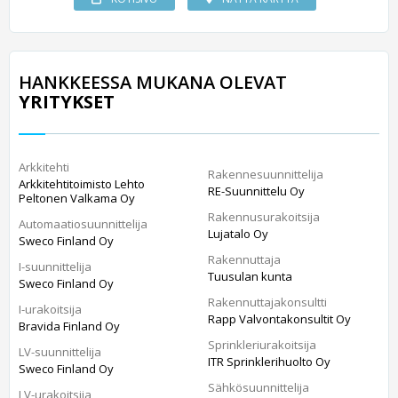
HANKKEESSA MUKANA OLEVAT
YRITYKSET
Arkkitehti
Rakennesuunnittelija
Arkkitehtitoimisto Lehto
RE-Suunnittelu Oy
Peltonen Valkama Oy
Rakennusurakoitsija
Automaatiosuunnittelija
Lujatalo Oy
Sweco Finland Oy
Rakennuttaja
I-suunnittelija
Tuusulan kunta
Sweco Finland Oy
Rakennuttajakonsultti
I-urakoitsija
Rapp Valvontakonsultit Oy
Bravida Finland Oy
Sprinkleriurakoitsija
LV-suunnittelija
ITR Sprinklerihuolto Oy
Sweco Finland Oy
Sähkösuunnittelija
LV-urakoitsija