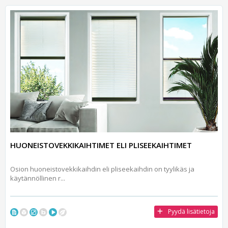
HUONEISTOVEKKIKAIHTIMET ELI PLISEEKAIHTIMET
Osion huoneistovekkikaihdin eli pliseekaihdin on tyylikäs ja
käytännöllinen r...
Pyydä lisätietoja