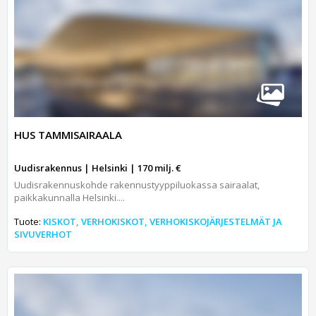
HUS TAMMISAIRAALA
Uudisrakennus | Helsinki | 170 milj. €
Uudisrakennuskohde rakennustyyppiluokassa sairaalat,
paikkakunnalla Helsinki....
Tuote:
KISKOT, VERHOKISKOT, VERHOKISKOJÄRJESTELMÄT JA
SIVUVERHOT