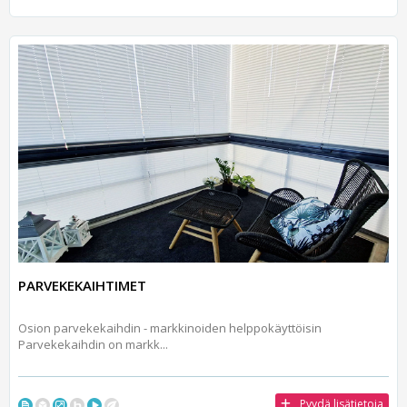
PARVEKEKAIHTIMET
Osion parvekekaihdin - markkinoiden helppokäyttöisin
Parvekekaihdin on markk...
Pyydä lisätietoja