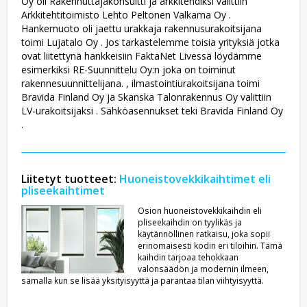
Oy oli Rakennuttajakonsultti ja arkkitehdiksi valittiin
Arkkitehtitoimisto Lehto Peltonen Valkama Oy .
Hankemuoto oli jaettu urakkaja rakennusurakoitsijana
toimi Lujatalo Oy . Jos tarkastelemme toisia yrityksiä jotka
ovat liitettynä hankkeisiin FaktaNet Livessä löydämme
esimerkiksi RE-Suunnittelu Oy:n joka on toiminut
rakennesuunnittelijana. , ilmastointiurakoitsijana toimi
Bravida Finland Oy ja Skanska Talonrakennus Oy valittiin
LV-urakoitsijaksi . Sähköasennukset teki Bravida Finland Oy
.
Liitetyt tuotteet:
Huoneistovekkikaihtimet eli
pliseekaihtimet
Osion huoneistovekkikaihdin eli
pliseekaihdin on tyylikäs ja
käytännöllinen ratkaisu, joka sopii
erinomaisesti kodin eri tiloihin. Tämä
kaihdin tarjoaa tehokkaan
valonsäädön ja modernin ilmeen,
samalla kun se lisää yksityisyyttä ja parantaa tilan viihtyisyyttä.