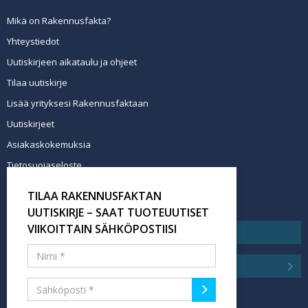
Mikä on Rakennusfakta?
Yhteystiedot
Uutiskirjeen aikataulu ja ohjeet
Tilaa uutiskirje
Lisää yrityksesi Rakennusfaktaan
Uutiskirjeet
Asiakaskokemuksia
Tietosuojaseloste
Newsletter info in English
TILAA RAKENNUSFAKTAN
Tilaa uutiskirje
UUTISKIRJE – SAAT TUOTEUUTISET
VIIKOITTAIN SÄHKÖPOSTIISI