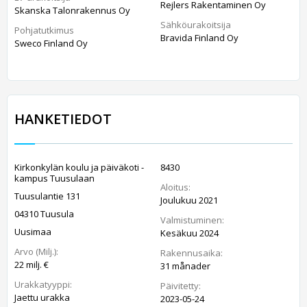
Rejlers Rakentaminen Oy
Skanska Talonrakennus Oy
Sähköurakoitsija
Pohjatutkimus
Bravida Finland Oy
Sweco Finland Oy
HANKETIEDOT
Kirkonkylän koulu ja päiväkoti -
8430
kampus Tuusulaan
Aloitus:
Tuusulantie 131
Joulukuu 2021
04310 Tuusula
Valmistuminen:
Uusimaa
Kesäkuu 2024
Arvo (Milj.):
Rakennusaika:
22 milj. €
31 månader
Urakkatyyppi:
Päivitetty:
Jaettu urakka
2023-05-24