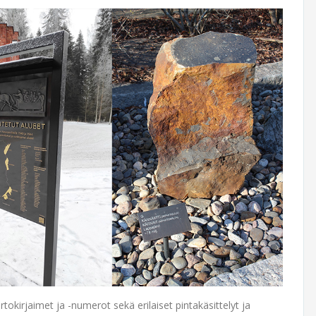
rtokirjaimet ja -numerot sekä erilaiset pintakäsittelyt ja