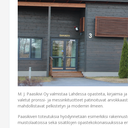
M. J. Paasikivi Oy valmistaa Lahdessa opasteita, kirjaimia ja
valetut pronssi- ja messinkituotteet patinoituvat arvokkaasti
mahdollistavat pelkistetyn ja modernin ilmeen.
Paasikiven toteutuksia hyödynnetään esimerkiksi rakennusten
muistolaatoissa sekä sisätilojen opastekokonaisuuksissa erilaisi