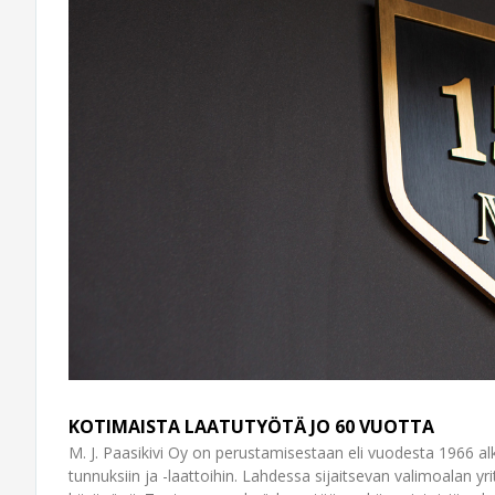
KOTIMAISTA LAATUTYÖTÄ JO 60 VUOTTA
M. J. Paasikivi Oy on perustamisestaan eli vuodesta 1966 alka
tunnuksiin ja -laattoihin. Lahdessa sijaitsevan valimo­alan y