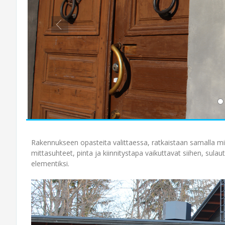
Rakennukseen opasteita valittaessa, ratkaistaan samalla milt
mittasuhteet, pinta ja kiinnitystapa vaikuttavat siihen, sulau
elementiksi.