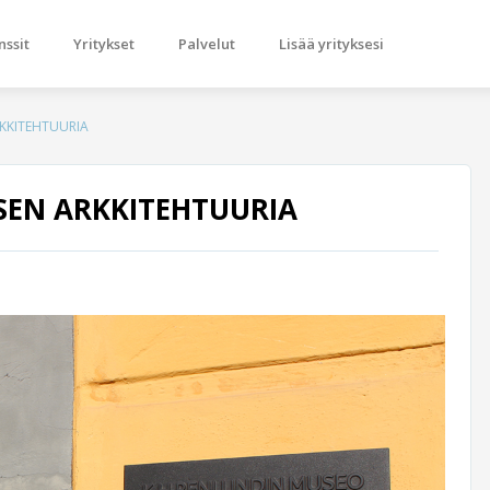
nssit
Yritykset
Palvelut
Lisää yrityksesi
KKITEHTUURIA
SEN ARKKITEHTUURIA
Next