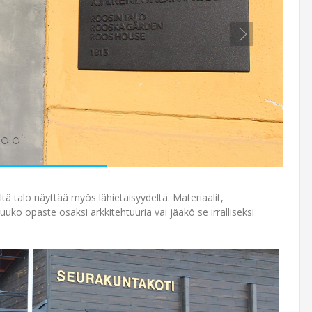
ä talo näyttää myös lähietäisyydeltä. Materiaalit,
tuuko opaste osaksi arkkitehtuuria vai jääkö se irralliseksi