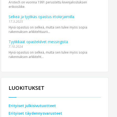
Arotech on vuonna 1991 perustettu kivenjalostuksen
erikoisliike.
Selkeä ja tyylikäs opastus irtokirjaimilla
17.3.2025
Hyvä opastus on selkeä, mutta sen tulee myös sopia
rakennuksen arkkitehtuurii...
Tyylikkäät opastekilvet messingistä
7.10.2024
Hyvä opastus on selkeä, mutta sen tulee myös sopia
rakennuksen arkki­teht...
LUOKITUKSET
Erityiset julkisivutuotteet
Erityiset täydennysvarusteet