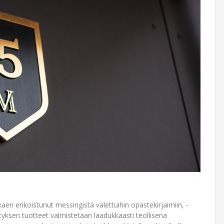
en erikoistunut messingistä valettuihin opaste­kirjaimiin, -
rityksen tuotteet valmistetaan laadukkaasti teollisena