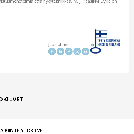
us­menetelmiä että nyky­tekniikkaa. M. J. Paasikivi Oy:lle on
Jaa uutinen:
TÖKILVET
JA KIINTEISTÖKILVET