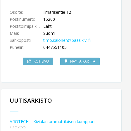
Osoite:
Ilmarisentie 12
Postinumero:
15200
Postitoimipaikka:
Lahti
Maa:
Suomi
Sähköposti:
timo.salonen@paasikivi.fi
Puhelin:
0447551105
KOTISIVU
NÄYTÄ KARTTA
UUTISARKISTO
AROTECH – Kivialan ammattilaisen kumppani
13.8.2025