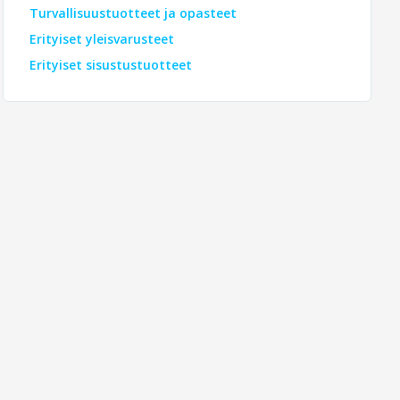
Turvallisuustuotteet ja opasteet
Erityiset yleisvarusteet
Erityiset sisustustuotteet