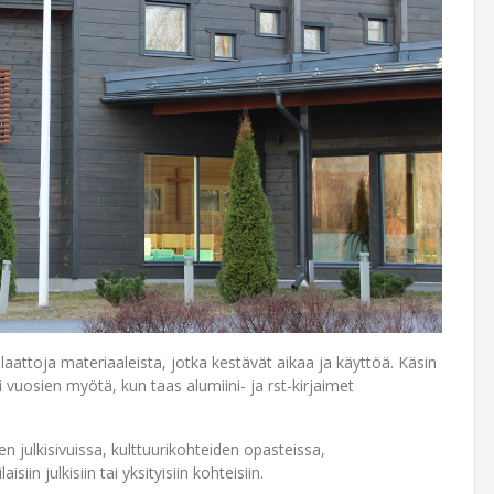
 laattoja materiaaleista, jotka kestävät aikaa ja käyttöä. Käsin
 vuosien myötä, kun taas alumiini- ja rst-kirjaimet
 julkisivuissa, kulttuurikohteiden opasteissa,
in julkisiin tai yksityisiin kohteisiin.