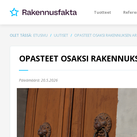
Tuotteet
Refere
OLET TÄSSÄ:
ETUSIVU
UUTISET
OPASTEET OSAKSI RAKENNUKSEN AR
OPASTEET OSAKSI RAKENNUK
Päivämäärä:
20.5.2026
Previous