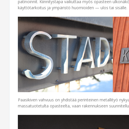
patinoinnit. Kiinnitystapa vaikuttaa myös opasteen ulkonäk
käyttötarkoitus ja ympäristö huomioiden — ulos tai sisälle.
Paasikiven vahvuus on yhdistää perinteinen metallityö nyky
massatuotetulta opasteelta, vaan rakennukseen suunnitellul