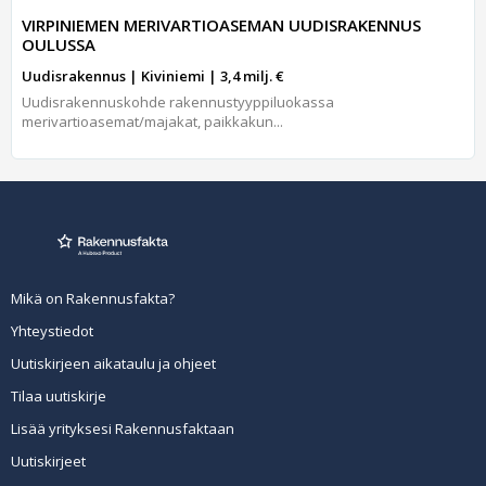
VIRPINIEMEN MERIVARTIOASEMAN UUDISRAKENNUS
OULUSSA
Uudisrakennus | Kiviniemi | 3,4 milj. €
Uudisrakennuskohde rakennustyyppiluokassa
merivartioasemat/majakat, paikkakun...
Mikä on Rakennusfakta?
Yhteystiedot
Uutiskirjeen aikataulu ja ohjeet
Tilaa uutiskirje
Lisää yrityksesi Rakennusfaktaan
Uutiskirjeet