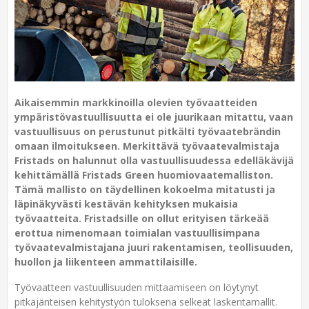
Aikaisemmin markkinoilla olevien työvaatteiden
ympäristövastuullisuutta ei ole juurikaan mitattu, vaan
vastuullisuus on perustunut pitkälti työvaatebrändin
omaan ilmoitukseen. Merkittävä työvaatevalmistaja
Fristads on halunnut olla vastuullisuudessa edelläkävijä
kehittämällä Fristads Green huomiovaatemalliston.
Tämä mallisto on täydellinen kokoelma mitatusti ja
läpinäkyvästi kestävän kehityksen mukaisia
työvaatteita. Fristadsille on ollut erityisen tärkeää
erottua nimenomaan toimialan vastuullisimpana
työvaatevalmistajana juuri rakentamisen, teollisuuden,
huollon ja liikenteen ammattilaisille.
Työvaatteen vastuullisuuden mittaamiseen on löytynyt
pitkäjänteisen kehitystyön tuloksena selkeät laskentamallit.