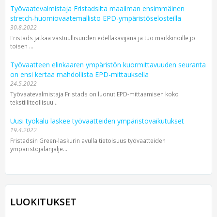
Työvaatevalmistaja Fristadsilta maailman ensimmäinen
stretch-huomiovaatemallisto EPD-ympäristöselosteilla
30.8.2022
Fristads jatkaa vastuullisuuden edelläkävijänä ja tuo markkinoille jo
toisen ...
Työvaatteen elinkaaren ympäristön kuormittavuuden seuranta
on ensi kertaa mahdollista EPD-mittauksella
24.5.2022
Työvaatevalmistaja Fristads on luonut EPD-mittaamisen koko
tekstiiliteollisuu...
Uusi työkalu laskee työvaatteiden ympäristövaikutukset
19.4.2022
Fristadsin Green-laskurin avulla tietoisuus työvaatteiden
ympäristöjalanjälje...
LUOKITUKSET