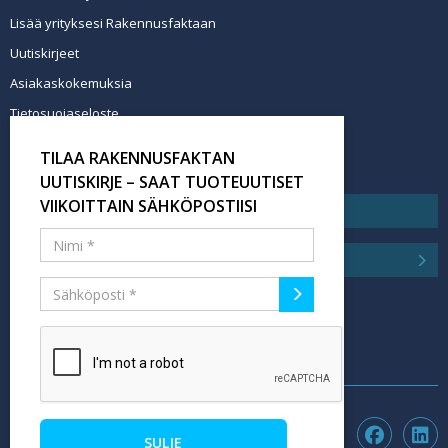
Lisää yrityksesi Rakennusfaktaan
Uutiskirjeet
Asiakaskokemuksia
Tietosuojaseloste
Newsletter info in English
TILAA RAKENNUSFAKTAN
Tilaa uutiskirje
UUTISKIRJE – SAAT TUOTEUUTISET
VIIKOITTAIN SÄHKÖPOSTIISI
SULJE