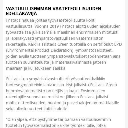
VASTUULLISEMMAN VAATETEOLLISUUDEN
EDELLÄKÄVIJÄ
Fristads haluaa johtaa työvaateteollisuutta kohti
vastuullisuutta. Vuonna 2019 Fristads aloitti uuden aikakauden
työvaatteissa julkaisemalla maailman ensimmäisen mitatusti
ja läpinäkyvästi ympäristövastuullisen vaatemalliston
rakentajille. Kaikilla Fristads Green tuotteilla on sertifioidut EPD
(Environmental Product Declaration) -ympäristöselosteet,
joiden avulla tuotteen ympäristövaikutukset todennetaan aina
tuotteen suunnittelusta ja materiaalivalinnasta jätteen
määrään ja kuljetukseen saakka.
Fristads tuo ympäristövastuulliset työvaatteet kaikkiin
tuotesegmentteihin lähivuosina. Nyt julkaistu Fristads Green
huomiovaatemallisto on neljäs ja laajin. Ensimmäisen
rakentajille suunnatun malliston jälkeen Fristads julkaisi
mallistot teollisuuden, huollon ja palvelualojen ammattilaisille
sekä ulkoilutuotteet kaikille aloille.
“Olen ylpeä, että pystymme tarjoamaan vastuullisemmin
tuotetun työvaatemalliston kaikille työntekijöille, jotka