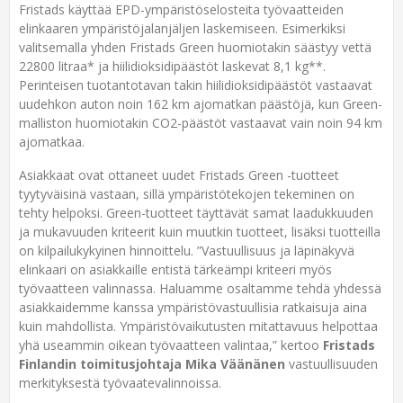
Fristads käyttää EPD-ympäristöselosteita työvaatteiden
elinkaaren ympäristöjalanjäljen laskemiseen. Esimerkiksi
valitsemalla yhden Fristads Green huomiotakin säästyy vettä
22800 litraa* ja hiilidioksidipäästöt laskevat 8,1 kg**.
Perinteisen tuotantotavan takin hiilidioksidipäästöt vastaavat
uudehkon auton noin 162 km ajomatkan päästöjä, kun Green-
malliston huomiotakin CO2-päästöt vastaavat vain noin 94 km
ajomatkaa.
Asiakkaat ovat ottaneet uudet Fristads Green -tuotteet
tyytyväisinä vastaan, sillä ympäristötekojen tekeminen on
tehty helpoksi. Green-tuotteet täyttävät samat laadukkuuden
ja mukavuuden kriteerit kuin muutkin tuotteet, lisäksi tuotteilla
on kilpailukykyinen hinnoittelu. ”Vastuullisuus ja läpinäkyvä
elinkaari on asiakkaille entistä tärkeämpi kriteeri myös
työvaatteen valinnassa. Haluamme osaltamme tehdä yhdessä
asiakkaidemme kanssa ympäristövastuullisia ratkaisuja aina
kuin mahdollista. Ympäristövaikutusten mitattavuus helpottaa
yhä useammin oikean työvaatteen valintaa,” kertoo
Fristads
Finlandin toimitusjohtaja Mika Väänänen
vastuullisuuden
merkityksestä työvaatevalinnoissa.