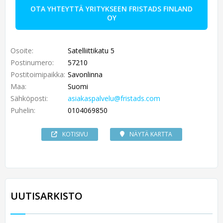
OTA YHTEYTTÄ YRITYKSEEN FRISTADS FINLAND
OY
Osoite:
Satelliittikatu 5
Postinumero:
57210
Postitoimipaikka:
Savonlinna
Maa:
Suomi
Sähköposti:
asiakaspalvelu@fristads.com
Puhelin:
0104069850
KOTISIVU
NÄYTÄ KARTTA
UUTISARKISTO