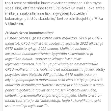
tarvitsevat sertifioidut huomiovaatteet työssään. Olen myös
ylpeä siitä, että teemme töitä EPD-työkalun avulla, joka antaa
meille ja asiakkaillemme läpinäkyvyyden tuotteiden
kokonaisympäristövaikutuksiin,” kertoo toimitusjohtaja
Mika
Väänänen
.
Fristads Green huomiovaatteet
Fristads Green High vis kattaa kaksi mallistoa, GPLU ja GSTP -
mallistot. GPLU-mallisto on saatavilla keväästä 2022 alkaen ja
GSTP-mallisto syksyn 2022 aikana. Mallistot vastaavat
kasvavaan huomiovaatteiden kysyntään rakentamisen ja
logistiikan aloilla. Tuotteet soveltuvat hyvin myös
infrarakentamisen, huollon ja palvelualojen ammattilaisille.
GPLU-malliston materiaaleina ovat luomupuuvilla ja kierrätetty
polyesteri kierrätetyistä PET-pulloista. GSTP-mallistossa on
käytetty biopohjaista materiaalia sekä kierrätettyä polyesteriä.
Malliston vastuullisesti tuotettu stretch ja ribbineulotut stretch-
paneelit vyötäröllä tuovat erinomaisen käyttömukavuuden,
kuitenkin pienemmällä ympäristöjalanjäljellä. Mallistoissa on
monia tuotteita ja värivaihtoehtoja, laaja kokovalikoima sekä
useita malleja myös naisille.