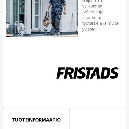
laajimman
valikoiman
työhousuja,
shortseja,
työtakkeja ja muita
yläosia.
TUOTEINFORMAATIO