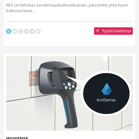
REX on tehokas kondensaatioilmankuivain, joka toimii yhtä hyvin
kaikissa lämp...
Pyydä lisätietoja
INVISENSE