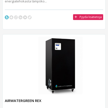
energiatehokasta lämpöko...
Pyydä lisätietoja
AIRWATERGREEN REX