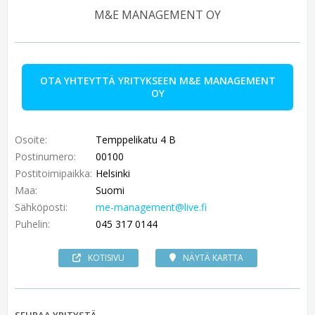
M&E MANAGEMENT OY
OTA YHTEYTTÄ YRITYKSEEN M&E MANAGEMENT
OY
Osoite:
Temppelikatu 4 B
Postinumero:
00100
Postitoimipaikka:
Helsinki
Maa:
Suomi
Sähköposti:
me-management@live.fi
Puhelin:
045 317 0144
KOTISIVU
NÄYTÄ KARTTA