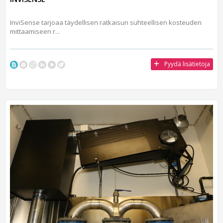
InviSense tarjoaa täydellisen ratkaisun suhteellisen kosteuden
mittaamiseen r...
Pyydä lisätietoja