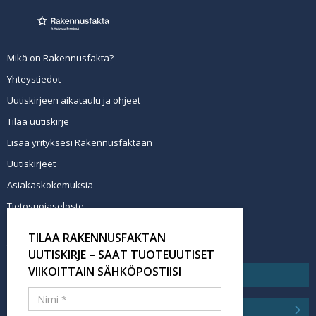
Mikä on Rakennusfakta?
Yhteystiedot
Uutiskirjeen aikataulu ja ohjeet
Tilaa uutiskirje
Lisää yrityksesi Rakennusfaktaan
Uutiskirjeet
Asiakaskokemuksia
Tietosuojaseloste
Newsletter info in English
TILAA RAKENNUSFAKTAN
Tilaa uutiskirje
UUTISKIRJE – SAAT TUOTEUUTISET
VIIKOITTAIN SÄHKÖPOSTIISI