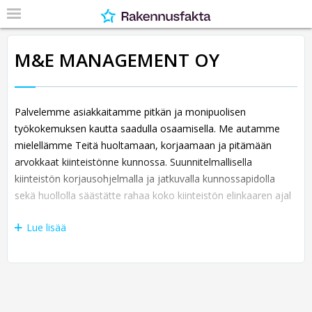
M&E MANAGEMENT OY
Palvelemme asiakkaitamme pitkän ja monipuolisen
työkokemuksen kautta saadulla osaamisella. Me autamme
mielellämme Teitä huoltamaan, korjaamaan ja pitämään
arvokkaat kiinteistönne kunnossa. Suunnitelmallisella
kiinteistön korjausohjelmalla ja jatkuvalla kunnossapidolla
sekä huollolla säästätte rahaa koko kiinteistön elinkaaren ajal
Lue lisää