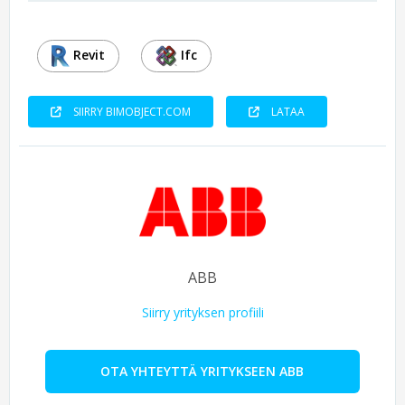
Revit
Ifc
SIIRRY BIMOBJECT.COM
LATAA
ABB
Siirry yrityksen profiili
OTA YHTEYTTÄ YRITYKSEEN ABB