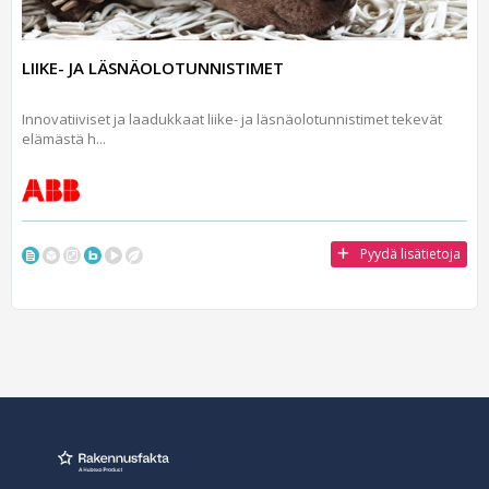
LIIKE- JA LÄSNÄOLOTUNNISTIMET
Innovatiiviset ja laadukkaat liike- ja läsnäolotunnistimet tekevät
elämästä h...
Pyydä lisätietoja