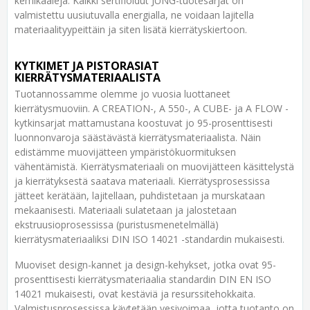
kemikaaleja. Kaikki sertifioidut JUNG-tuotesarjat on
valmistettu uusiutuvalla energialla, ne voidaan lajitella
materiaalityypeittäin ja siten lisätä kierrätyskiertoon.
KYTKIMET JA PISTORASIAT
KIERRÄTYSMATERIAALISTA
Tuotannossamme olemme jo vuosia luottaneet
kierrätysmuoviin. A CREATION-, A 550-, A CUBE- ja A FLOW -
kytkinsarjat mattamustana koostuvat jo 95-prosenttisesti
luonnonvaroja säästävästä kierrätysmateriaalista. Näin
edistämme muovijätteen ympäristökuormituksen
vähentämistä. Kierrätysmateriaali on muovijätteen käsittelystä
ja kierrätyksestä saatava materiaali. Kierrätysprosessissa
jätteet kerätään, lajitellaan, puhdistetaan ja murskataan
mekaanisesti. Materiaali sulatetaan ja jalostetaan
ekstruusioprosessissa (puristusmenetelmällä)
kierrätysmateriaaliksi DIN ISO 14021 -standardin mukaisesti.
Muoviset design-kannet ja design-kehykset, jotka ovat 95-
prosenttisesti kierrätysmateriaalia standardin DIN EN ISO
14021 mukaisesti, ovat kestäviä ja resurssitehokkaita.
Valmistusprosessissa käytetään vesivoimaa, jotta tuotanto on