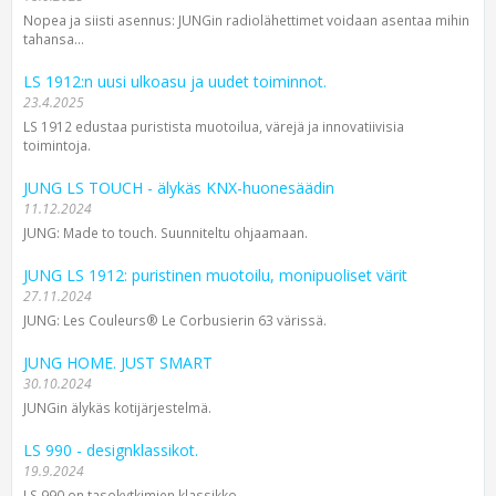
Nopea ja siisti asennus: JUNGin radiolähettimet voidaan asentaa mihin
tahansa...
LS 1912:n uusi ulkoasu ja uudet toiminnot.
23.4.2025
LS 1912 edustaa puristista muotoilua, värejä ja innovatiivisia
toimintoja.
JUNG LS TOUCH - älykäs KNX-huonesäädin
11.12.2024
JUNG: Made to touch. Suunniteltu ohjaamaan.
JUNG LS 1912: puristinen muotoilu, monipuoliset värit
27.11.2024
JUNG: Les Couleurs® Le Corbusierin 63 värissä.
JUNG HOME. JUST SMART
30.10.2024
JUNGin älykäs kotijärjestelmä.
LS 990 - designklassikot.
19.9.2024
LS 990 on tasokytkimien klassikko