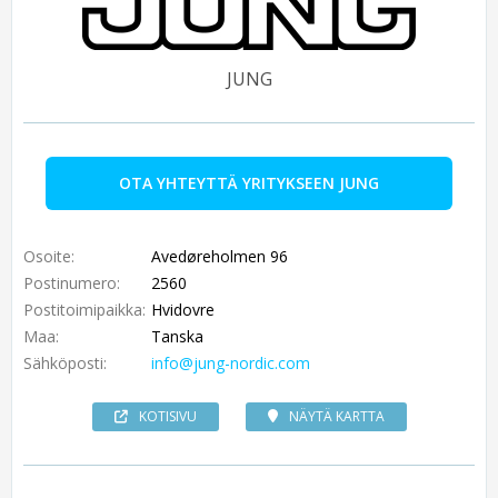
JUNG
OTA YHTEYTTÄ YRITYKSEEN JUNG
Osoite:
Avedøreholmen 96
Postinumero:
2560
Postitoimipaikka:
Hvidovre
Maa:
Tanska
Sähköposti:
info@jung-nordic.com
KOTISIVU
NÄYTÄ KARTTA