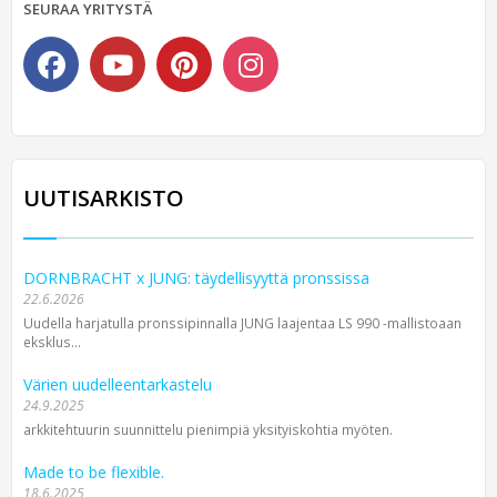
SEURAA YRITYSTÄ
UUTISARKISTO
DORNBRACHT x JUNG: täydellisyyttä pronssissa
22.6.2026
Uudella harjatulla pronssipinnalla JUNG laajentaa LS 990 -mallistoaan
eksklus...
Värien uudelleentarkastelu
24.9.2025
arkkitehtuurin suunnittelu pienimpiä yksityiskohtia myöten.
Made to be flexible.
18.6.2025