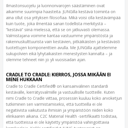
Ilmastonsuojelu ja luonnonvarojen säästäminen ovat
aikamme suurimpia haasteita. JUNGilla kestävä toiminta on
aina ollut osa yrityksen filosofiaa. Mikä voisi olla kestävämpää
kuin tuote, joka ilmentää sanan todellista merkitystä –
”kestävä” siinä mielessä, että se on jatkuvasti olemassa.
Valmistajana voimme kantaa vastuumme ympäristöstä ja
rakennuskulttuurista vain kestävien, pitkäikäisten ja kestävästi
tuotettujen komponenttien avulla. Me JUNGilla ajattelemme
sukupolvien eikä lyhytaikaisten menestysten kannalta – ja
olemme tehneet niin jo yli vuosisadan ajan.
CRADLE TO CRADLE: KIERROS, JOSSA MIKÄÄN EI
MENE HUKKAAN
Cradle to Cradle Certified® on kansainvälinen standardi
kestävälle, kierrätysvalmiille ja vastuullisille tuotteille. Kuten
nimi Cradle to Cradle viittaa, prosessiin kuuluu koko arvoketjun
tutkiminen sen varmistamiseksi, että tuotteilla ei ole
negatiivista vaikutusta ihmisiin ja ympäristöön niiden koko
elinkaaren aikana. C2C Material Health -sertifikaatti todistaa,
että tuotteissa ei ole käytetty ympäristöä vahingoittavia