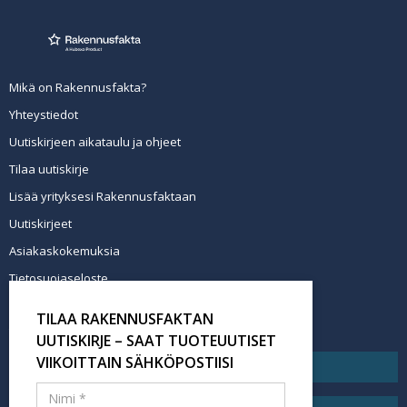
Mikä on Rakennusfakta?
Yhteystiedot
Uutiskirjeen aikataulu ja ohjeet
Tilaa uutiskirje
Lisää yrityksesi Rakennusfaktaan
Uutiskirjeet
Asiakaskokemuksia
Tietosuojaseloste
Newsletter info in English
TILAA RAKENNUSFAKTAN
Tilaa uutiskirje
UUTISKIRJE – SAAT TUOTEUUTISET
VIIKOITTAIN SÄHKÖPOSTIISI