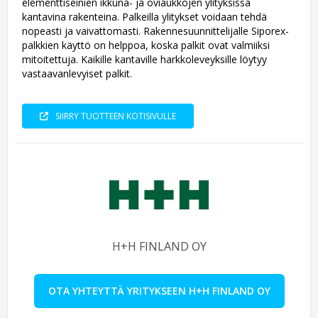
elementtiseinien ikkuna- ja oviaukkojen ylityksissä
kantavina rakenteina. Palkeilla ylitykset voidaan tehdä
nopeasti ja vaivattomasti. Rakennesuunnittelijalle Siporex-
palkkien käyttö on helppoa, koska palkit ovat valmiiksi
mitoitettuja. Kaikille kantaville harkkoleveyksille löytyy
vastaavanlevyiset palkit.
SIIRRY TUOTTEEN KOTISIVULLE
H+H FINLAND OY
OTA YHTEYTTÄ YRITYKSEEN H+H FINLAND OY