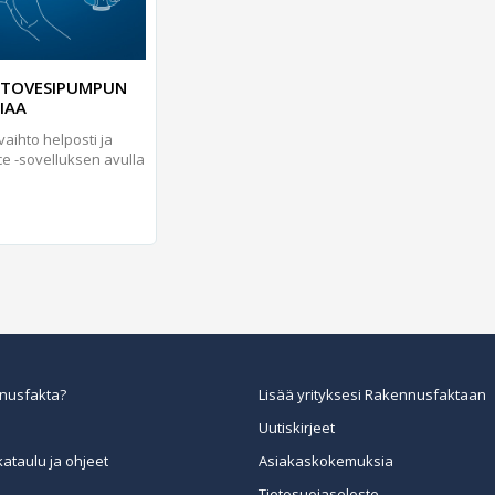
RTOVESIPUMPUN
IAA
aihto helposti ja
e -sovelluksen avulla
nusfakta?
Lisää yrityksesi Rakennusfaktaan
Uutiskirjeet
kataulu ja ohjeet
Asiakaskokemuksia
Tietosuojaseloste