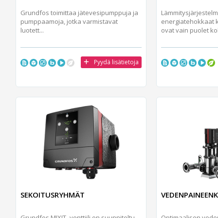
Grundfos toimittaa jätevesipumppuja ja
Lämmitysjärjestel
pumppaamoja, jotka varmistavat
energiatehokkaat 
luotett...
ovat vain puolet kok
Pyydä lisätietoja
SEKOITUSRYHMÄT
VEDENPAINEEN
Grundfos MIXIT -venttiili on suunniteltu
Optimaalisen ved