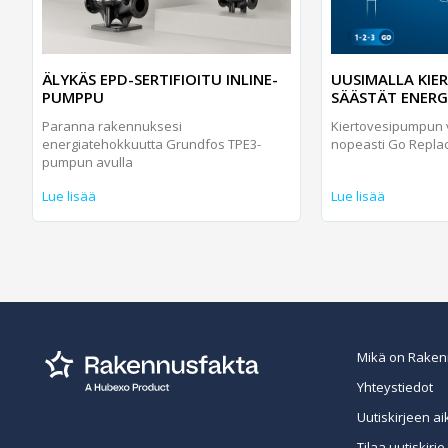
ÄLYKÄS EPD-SERTIFIOITU INLINE-
UUSIMALLA KIE
PUMPPU
SÄÄSTÄT ENERG
Paranna rakennuksesi
Kiertovesipumpun v
energiatehokkuutta Grundfos TPE3-
nopeasti Go Replac
pumpun avulla
Lue lisää
Lue lisää
Mikä on Raken
Yhteystiedot
Uutiskirjeen ai
Tilaa uutiskirje