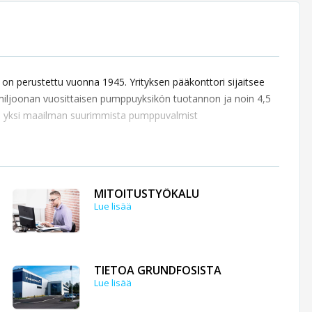
n perustettu vuonna 1945. Yrityksen pääkonttori sijaitsee
 miljoonan vuosittaisen pumppuyksikön tuotannon ja noin 4,5
on yksi maailman suurimmista pumppuvalmist
MITOITUSTYÖKALU
Lue lisää
TIETOA GRUNDFOSISTA
Lue lisää