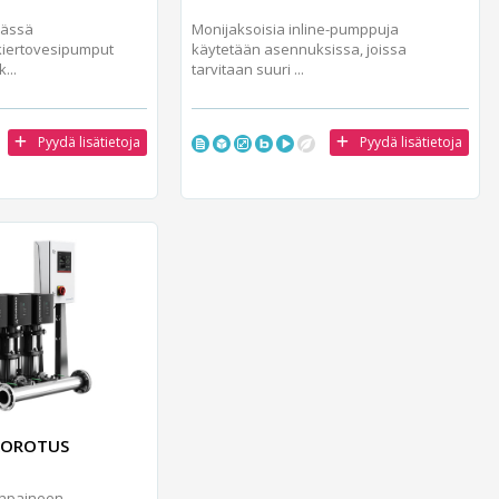
mässä
Monijaksoisia inline-pumppuja
kiertovesipumput
käytetään asennuksissa, joissa
...
tarvitaan suuri ...
Pyydä lisätietoja
Pyydä lisätietoja
KOROTUS
enpaineen