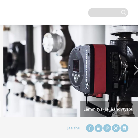
Lämmitys- ja jäähdytyspumput