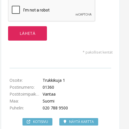
* pakolliset kentät
Osoite:
Trukkikuja 1
Postinumero:
01360
Postitoimipaikka:
Vantaa
Maa:
Suomi
Puhelin:
020 788 9500
KOTISIVU
NÄYTÄ KARTTA