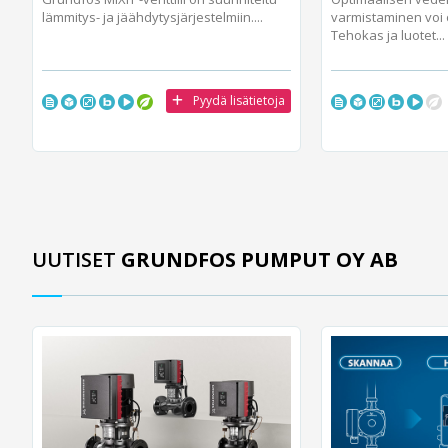
lämmitys- ja jäähdytysjärjestelmiin....
varmistaminen voi 
Tehokas ja luotet...
Pyydä lisätietoja
UUTISET
GRUNDFOS PUMPUT OY AB