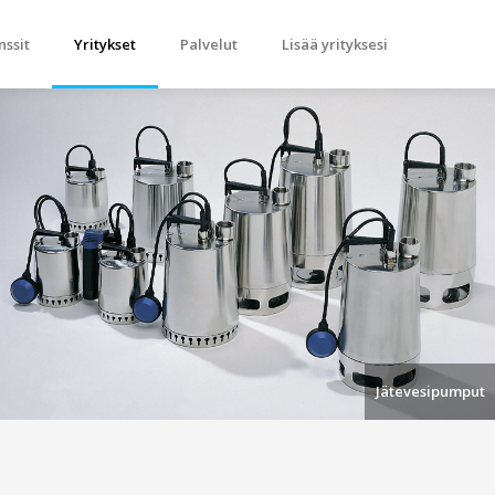
nssit
Yritykset
Palvelut
Lisää yrityksesi
Jätevesipumput