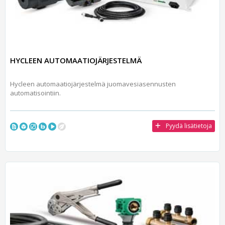
HYCLEEN AUTOMAATIOJÄRJESTELMÄ
Hycleen automaatiojärjestelmä juomavesiasennusten
automatisointiin.
Pyydä lisätietoja