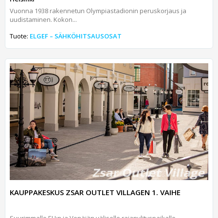
Vuonna 1938 rakennetun Olympiastadionin peruskorjaus ja
uudistaminen. Kokon...
Tuote:
ELGEF – SÄHKÖHITSAUSOSAT
KAUPPAKESKUS ZSAR OUTLET VILLAGEN 1. VAIHE
Suurimmalle EU:n ja Venäjän väliselle rajanylityspaikalle,