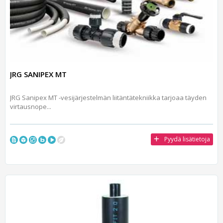
JRG SANIPEX MT
JRG Sanipex MT -vesijärjestelmän liitäntätekniikka tarjoaa täyden
virtausnope...
Pyydä lisätietoja