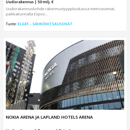
Uudisrakennus | 50 milj. €
Uudisrakennuskohde rakennustyyppiluokassa metroasemat,
paikkakunnalla Espoo...
Tuote:
ELGEF – SÄHKÖHITSAUSOSAT
NOKIA ARENA JA LAPLAND HOTELS ARENA