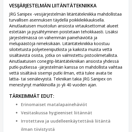
VESIJÄRJESTELMÄN LIITÄNTÄTEKNIIKKA
JRG Sanipex -vesijärjestelmän liitäntätekniikka mahdollistaa
turvallisen asennuksen täydellä poikkileikkauksella.
Ainutlaatuisen muotoilun ansiosta virtauksettomat alueet
estetään ja pysähtyminen poistetaan tehokkaasti. Lisäksi
järjestelmässä on vähemmän painehäviöitä ja
melupäästöjä nimeksikään. Liitäntätekniikka koostuu
siloitetuista polyeteeniputkista ja kaikista muista vettä
sisältävistä osista, jotka on valmistettu pistoolimetallista.
Ainutlaatuisen conegrip-liitäntätekniikan ansiosta yhdessä
putki-putkessa -järjestelmän kanssa on mahdollista vaihtaa
vettä sisältävä sisempi putki ilman, että tulee avata tie
lattia- tai seinälevyistä. Tekniikan takia JRG Sanipex on
menestynyt markkinoilla jo yli 40 vuoden ajan.
TÄRKEIMMÄT EDUT:
Erinomaiset matalapainehäviöt
Vesitaskussa hygieeniset liitännät
Irrotettava ja uudelleenkäytettävä liitäntä
ilman tiivistystä