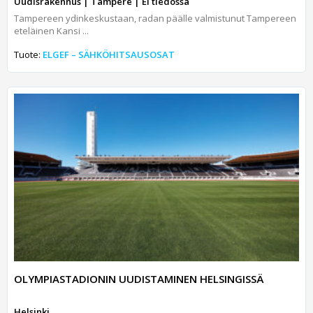
Uudisrakennus | Tampere | Ei tiedossa
Tampereen ydinkeskustaan, radan päälle valmistunut Tampereen
eteläinen Kansi ...
Tuote:
ELGEF – SÄHKÖHITSAUSOSAT
OLYMPIASTADIONIN UUDISTAMINEN HELSINGISSÄ
Helsinki