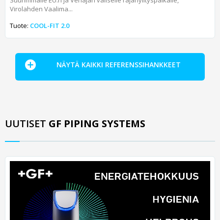
Virolahden Vaalima...
Tuote:
COOL-FIT 2.0
NÄYTÄ KAIKKI REFERENSSIHANKKEET
UUTISET
GF PIPING SYSTEMS