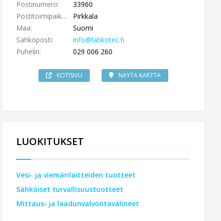
Postinumero:
33960
Postitoimipaikka:
Pirkkala
Maa:
Suomi
Sähköposti:
info@labkotec.fi
Puhelin:
029 006 260
KOTISIVU
NÄYTÄ KARTTA
LUOKITUKSET
Vesi- ja viemärilaitteiden tuotteet
Sähköiset turvallisuustuotteet
Mittaus- ja laadunvalvontavälineet