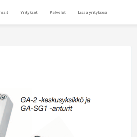
nssit
Yritykset
Palvelut
Lisää yrityksesi