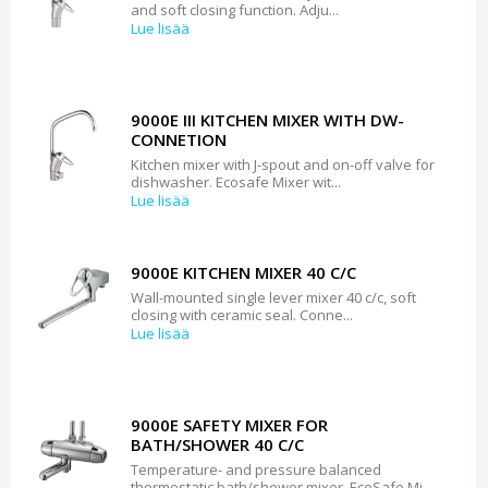
and soft closing function. Adju...
Lue lisää
9000E III KITCHEN MIXER WITH DW-
CONNETION
Kitchen mixer with J-spout and on-off valve for
dishwasher. Ecosafe Mixer wit...
Lue lisää
9000E KITCHEN MIXER 40 C/C
Wall-mounted single lever mixer 40 c/c, soft
closing with ceramic seal. Conne...
Lue lisää
9000E SAFETY MIXER FOR
BATH/SHOWER 40 C/C
Temperature- and pressure balanced
thermostatic bath/shower mixer. EcoSafe Mi...