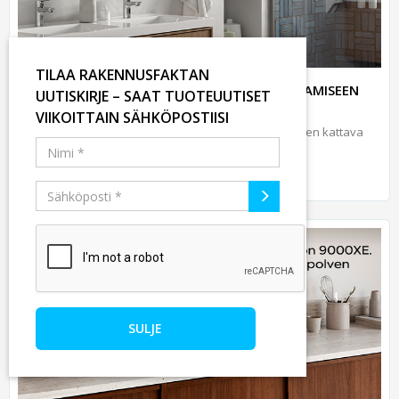
TILAA RAKENNUSFAKTAN
DAMIXA CORE, VAATIVAAN AMMATTIRAKENTAMISEEN
UUTISKIRJE – SAAT TUOTEUUTISET
VIIKOITTAIN SÄHKÖPOSTIISI
Damixa Core hanasarja on rakennushankkeisiin kaiken kattava
ratkaisu.
Lue lisää
SULJE