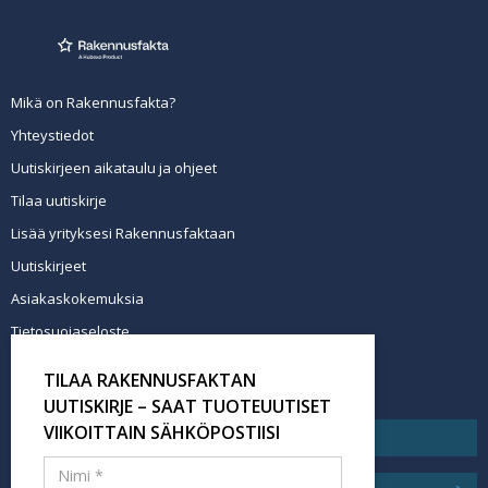
Mikä on Rakennusfakta?
Yhteystiedot
Uutiskirjeen aikataulu ja ohjeet
Tilaa uutiskirje
Lisää yrityksesi Rakennusfaktaan
Uutiskirjeet
Asiakaskokemuksia
Tietosuojaseloste
Newsletter info in English
TILAA RAKENNUSFAKTAN
Tilaa uutiskirje
UUTISKIRJE – SAAT TUOTEUUTISET
VIIKOITTAIN SÄHKÖPOSTIISI