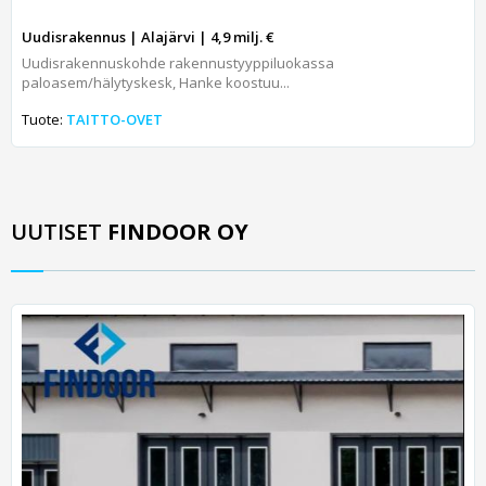
Uudisrakennus | Alajärvi | 4,9 milj. €
Uudisrakennuskohde rakennustyyppiluokassa
paloasem/hälytyskesk, Hanke koostuu...
Tuote:
TAITTO-OVET
UUTISET
FINDOOR OY