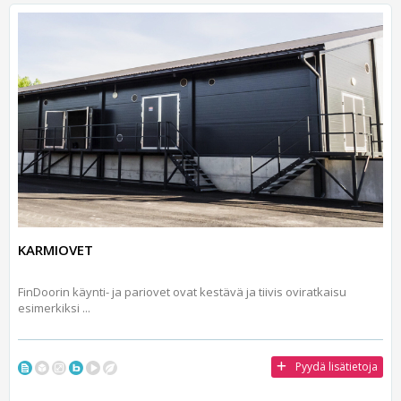
KARMIOVET
FinDoorin käynti- ja pariovet ovat kestävä ja tiivis oviratkaisu
esimerkiksi ...
Pyydä lisätietoja