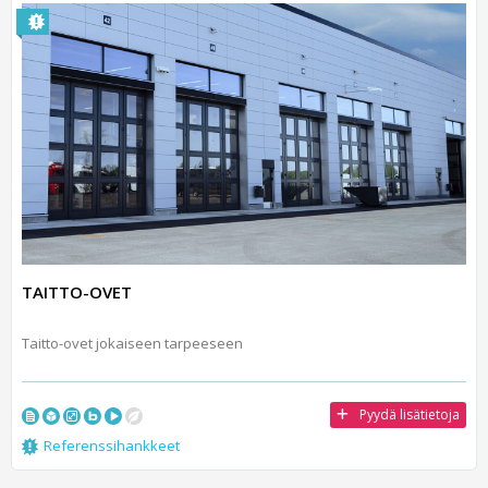
TAITTO-OVET
Taitto-ovet jokaiseen tarpeeseen
Pyydä lisätietoja
Referenssihankkeet