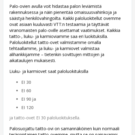
Palo-ovien avulla voit hidastaa palon leviämistä
rakennuksessa ja näin pienentää omaisuusvahinkoja ja
säästyä henkilövahingoilta. Kaikki paloluokitellut ovemme
ovat asiaan kuuluvasti VTT:n testaamia ja täyttävät
viranomaisten palo-oville asettamat vaatimukset. Kaikkia
taitto-, liuku- ja karmioviamme saa eri luokituksilla.
Paloluokitellut taitto-ovet valmistamme omalla
tehtaallamme, ja liuku- ja karmiovet valmistaa
alihankkijamme – tietenkin sovittujen mittojen ja
aikataulujen mukaisesti.
Liuku- ja karmiovet saat paloluokituksilla
EI 30
EI 60
EI 90 ja
EI 120
ja taitto-ovet EI 30 paloluokituksella.
Palosuojattu taitto-ovi on samannäköinen kuin normaali
teräspintainen taitto-ovemme, mutta se on painavampi.