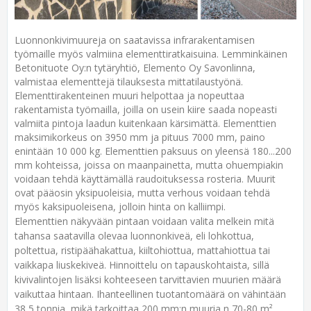
Luonnonkivimuureja on saatavissa infrarakentamisen
työmaille myös valmiina elementtiratkaisuina. Lemminkäinen
Betonituote Oy:n tytäryhtiö, Elemento Oy Savonlinna,
valmistaa elementtejä tilauksesta mittatilaustyönä.
Elementtirakenteinen muuri helpottaa ja nopeuttaa
rakentamista työmailla, joilla on usein kiire saada nopeasti
valmiita pintoja laadun kuitenkaan kärsimättä.
Elementtien
maksimikorkeus on 3950 mm ja pituus 7000 mm, paino
enintään 10 000 kg. Elementtien paksuus on yleensä 180...200
mm kohteissa, joissa on maanpainetta, mutta ohuempiakin
voidaan tehdä käyttämällä raudoituksessa rosteria. Muurit
ovat pääosin yksipuoleisia, mutta verhous voidaan tehdä
myös kaksipuoleisena, jolloin hinta on kalliimpi.
Elementtien näkyvään pintaan voidaan valita melkein mitä
tahansa saatavilla olevaa luonnonkiveä, eli lohkottua,
poltettua, ristipäähakattua, kiiltohiottua, mattahiottua tai
vaikkapa liuskekiveä. Hinnoittelu on tapauskohtaista, sillä
kivivalintojen lisäksi kohteeseen tarvittavien muurien määrä
vaikuttaa hintaan. Ihanteellinen tuotantomäärä on vähintään
38,5 tonnia, mikä tarkoittaa 200 mm:n muuria n 70-80 m².