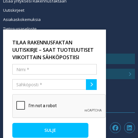
Lisää yrityksesi Rakennusfaktaan
Uutiskirjeet
Asiakaskokemuksia
Tietosuojaseloste
Newsletter info in English
TILAA RAKENNUSFAKTAN
Tilaa uutiskirje
UUTISKIRJE – SAAT TUOTEUUTISET
VIIKOITTAIN SÄHKÖPOSTIISI
SULJE