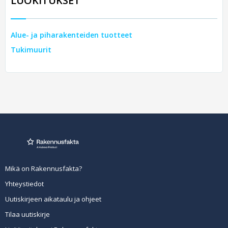
LUOKITUKSET
Alue- ja piharakenteiden tuotteet
Tukimuurit
Mikä on Rakennusfakta?
Yhteystiedot
Uutiskirjeen aikataulu ja ohjeet
Tilaa uutiskirje