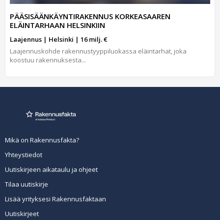
PÄÄSISÄÄNKÄYNTIRAKENNUS KORKEASAAREN
ELÄINTARHAAN HELSINKIIN
Laajennus | Helsinki | 16 milj. €
Laajennuskohde rakennustyyppiluokassa eläintarhat, joka
koostuu rakennuksesta...
Mikä on Rakennusfakta?
Yhteystiedot
Uutiskirjeen aikataulu ja ohjeet
Tilaa uutiskirje
Lisää yrityksesi Rakennusfaktaan
Uutiskirjeet