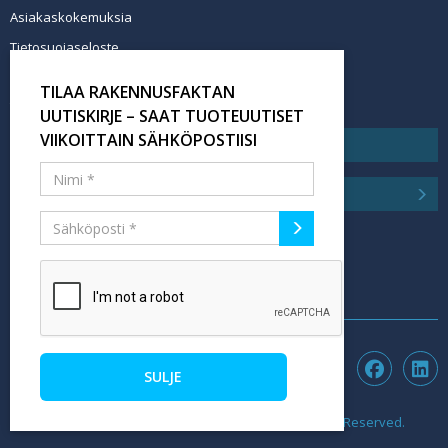
Asiakaskokemuksia
Tietosuojaseloste
Newsletter info in English
TILAA RAKENNUSFAKTAN
Tilaa uutiskirje
UUTISKIRJE – SAAT TUOTEUUTISET
VIIKOITTAIN SÄHKÖPOSTIISI
SULJE
©2026 rakennusfakta.fi - Hubexo Finland Oy. All Rights Reserved.