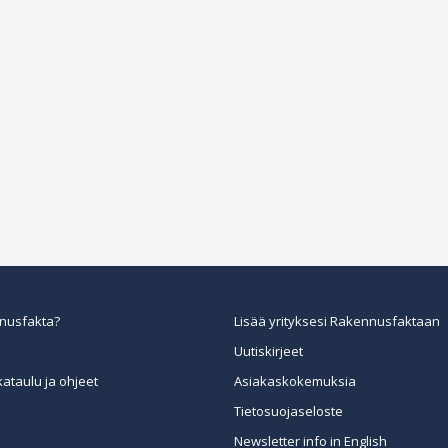
nusfakta?
Lisää yrityksesi Rakennusfaktaan
Uutiskirjeet
kataulu ja ohjeet
Asiakaskokemuksia
Tietosuojaseloste
Newsletter info in English