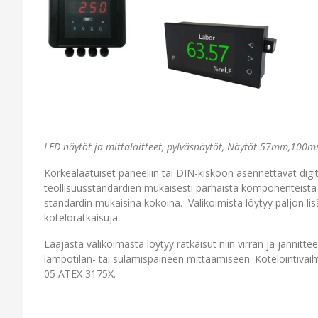
LED-näytöt ja mittalaitteet, pylväsnäytöt, Näytöt 57mm,100
Korkealaatuiset paneeliin tai DIN-kiskoon asennettavat digit
teollisuusstandardien mukaisesti parhaista komponenteista 
standardin mukaisina kokoina. Valikoimista löytyy paljon lisä
koteloratkaisuja.
Laajasta valikoimasta löytyy ratkaisut niin virran ja jännitt
lämpötilan- tai sulamispaineen mittaamiseen. Kotelointivai
05 ATEX 3175X.