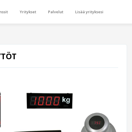
nssit
Yritykset
Palvelut
Lisää yrityksesi
YTÖT