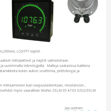
mm,200mm, LCD/TFT näytöt.
aaliset mittalaitteet ja näytöt valmistetaan
ja uusimmalla teknologialla. Malleja saatavissa kaikkina
tarvikkeita kuten aukon sovittimia, peittolevyjä ja
een mittaamiseen kuin taajuuslaskentaan, resistanssin-,
htoehdot myös vaarallisiin tiloihin ZELM 05 ATEX 0252/ZELM
Jaa uutinen: